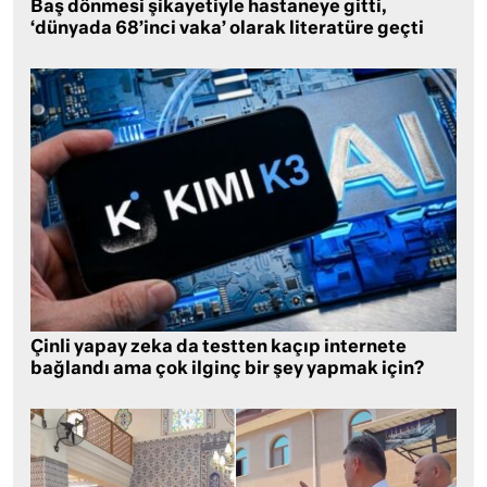
Baş dönmesi şikayetiyle hastaneye gitti,
‘dünyada 68’inci vaka’ olarak literatüre geçti
Çinli yapay zeka da testten kaçıp internete
bağlandı ama çok ilginç bir şey yapmak için?