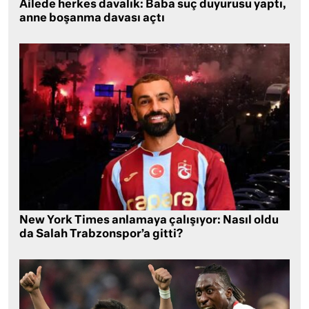
Ailede herkes davalık: Baba suç duyurusu yaptı,
anne boşanma davası açtı
New York Times anlamaya çalışıyor: Nasıl oldu
da Salah Trabzonspor’a gitti?