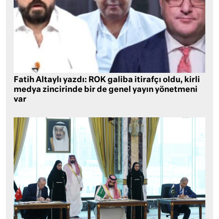
Fatih Altaylı yazdı: ROK galiba itirafçı oldu, kirli
medya zincirinde bir de genel yayın yönetmeni
var