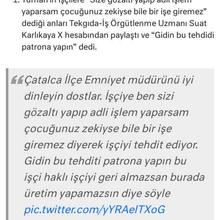
Turhan’ın işçilere “Size gözaltı yapıp adli işlem
yaparsam çocuğunuz zekiyse bile bir işe giremez”
dediği anları Tekgıda-İş Örgütlenme Uzmanı Suat
Karlıkaya X hesabından paylaştı ve “Gidin bu tehdidi
patrona yapın” dedi.
Çatalca İlçe Emniyet müdürünü iyi
dinleyin dostlar. İşçiye ben sizi
gözaltı yapıp adli işlem yaparsam
çocuğunuz zekiyse bile bir işe
giremez diyerek işçiyi tehdit ediyor.
Gidin bu tehditi patrona yapın bu
işçi haklı işçiyi geri almazsan burada
üretim yapamazsın diye söyle
pic.twitter.com/yYRAelTXoG