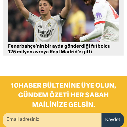
Fenerbahçe’nin bir ayda gönderdiği futbolcu
125 milyon avroya Real Madrid’e gitti
10HABER BÜLTENINE ÜYE OLUN,
GÜNDEM ÖZETI HER SABAH
MAILINIZE GELSIN.
Kaydet