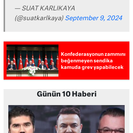
— SUAT KARLIKAYA
(@suatkarlkaya)
September 9, 2024
Konfederasyonun zammını
beğenmeyen sendika
kamuda grev yapabilecek
Günün 10 Haberi