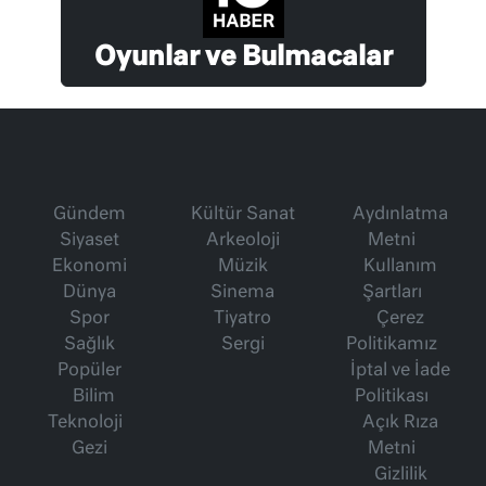
Oyunlar ve Bulmacalar
Gündem
Kültür Sanat
Aydınlatma
Siyaset
Arkeoloji
Metni
Ekonomi
Müzik
Kullanım
Dünya
Sinema
Şartları
Spor
Tiyatro
Çerez
Sağlık
Sergi
Politikamız
Popüler
İptal ve İade
Bilim
Politikası
Teknoloji
Açık Rıza
Gezi
Metni
Gizlilik