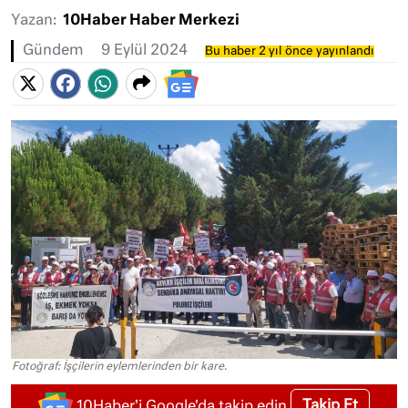
Yazan:
10Haber Haber Merkezi
Gündem
9 Eylül 2024
Bu haber 2 yıl önce yayınlandı
Fotoğraf: İşçilerin eylemlerinden bir kare.
Takip Et
10Haber'i Google'da takip edin