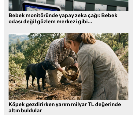
Bebek monitöründe yapay zeka çağı: Bebek
odası değil gözlem merkezi gibi…
Köpek gezdirirken yarım milyar TL değerinde
altın buldular