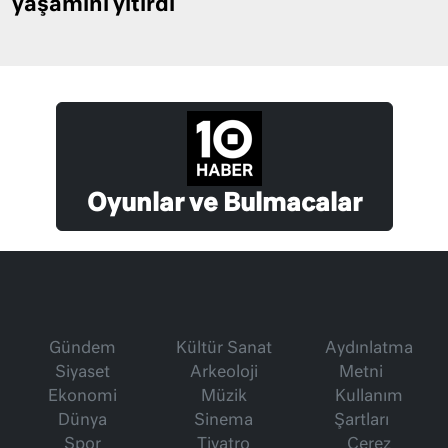
yaşamını yitirdi
Oyunlar ve Bulmacalar
Gündem
Kültür Sanat
Aydınlatma
Siyaset
Arkeoloji
Metni
Ekonomi
Müzik
Kullanım
Dünya
Sinema
Şartları
Spor
Tiyatro
Çerez