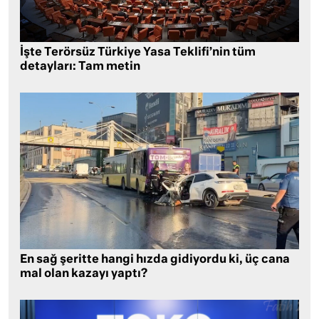
İşte Terörsüz Türkiye Yasa Teklifi’nin tüm
detayları: Tam metin
En sağ şeritte hangi hızda gidiyordu ki, üç cana
mal olan kazayı yaptı?