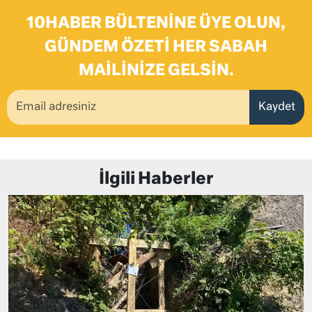
10HABER BÜLTENINE ÜYE OLUN,
GÜNDEM ÖZETI HER SABAH
MAILINIZE GELSIN.
Kaydet
İlgili Haberler