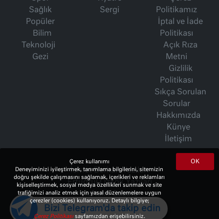
Sağlık
Sergi
Politikamız
Popüler
İptal ve İade
Bilim
Politikası
Teknoloji
Açık Rıza
Gezi
Metni
Gizlilik
Politikası
Sıkça Sorulan
Sorular
Hakkımızda
Künye
İletişim
OK
Çerez kullanımı
Deneyiminizi iyileştirmek, tanımlama bilgilerini, sitemizin
İsmet Berkan Yazıları
doğru şekilde çalışmasını sağlamak, içerikleri ve reklamları
Ertuğrul Özkök Yazıları
kişiselleştirmek, sosyal medya özellikleri sunmak ve site
trafiğimizi analiz etmek için yasal düzenlemelere uygun
Haftalık Gazete
çerezler (cookies) kullanıyoruz. Detaylı bilgiye;
Bizi Telegram'da takip edin
Çerez Politikası
sayfamızdan erişebilirsiniz.