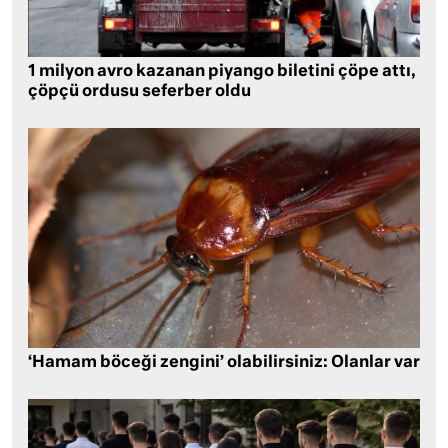
1 milyon avro kazanan piyango biletini çöpe attı,
çöpçü ordusu seferber oldu
‘Hamam böceği zengini’ olabilirsiniz: Olanlar var