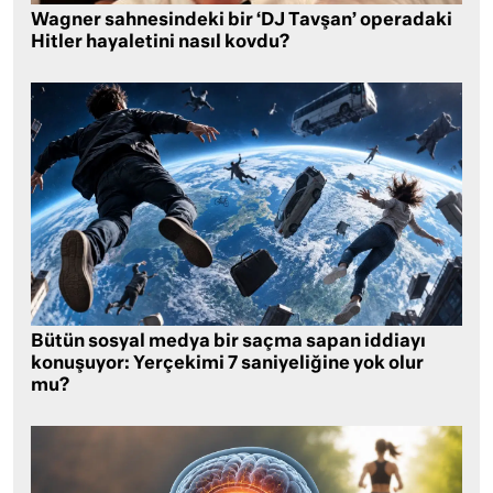
Wagner sahnesindeki bir ‘DJ Tavşan’ operadaki
Hitler hayaletini nasıl kovdu?
Bütün sosyal medya bir saçma sapan iddiayı
konuşuyor: Yerçekimi 7 saniyeliğine yok olur
mu?