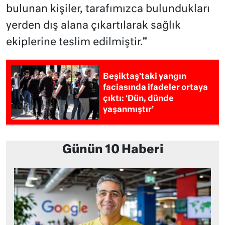
bulunan kişiler, tarafımızca bulundukları
yerden dış alana çıkartılarak sağlık
ekiplerine teslim edilmiştir.”
Beşiktaş’taki yangın
faciasında ifadeler ortaya
çıktı: ‘Dün, dünde
yaşanmıştır’
Günün 10 Haberi