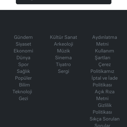
Gündem
Kültür Sanat
Aydınlatma
Siyaset
Arkeoloji
Metni
Ekonomi
Müzik
Kullanım
Dünya
Sinema
Şartları
Spor
Tiyatro
Çerez
Sağlık
Sergi
Politikamız
Popüler
İptal ve İade
Bilim
Politikası
Teknoloji
Açık Rıza
Gezi
Metni
Gizlilik
Politikası
Sıkça Sorulan
Sorular