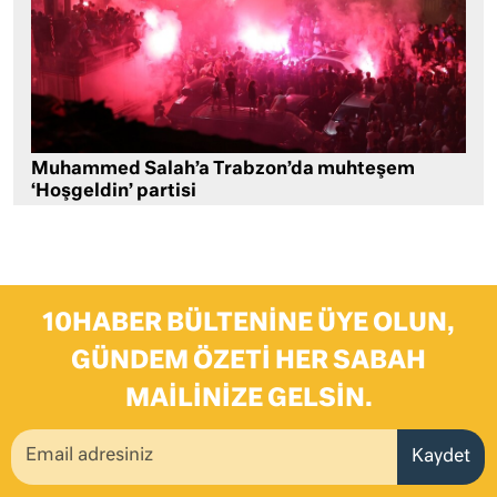
Muhammed Salah’a Trabzon’da muhteşem
‘Hoşgeldin’ partisi
10HABER BÜLTENINE ÜYE OLUN,
GÜNDEM ÖZETI HER SABAH
MAILINIZE GELSIN.
Kaydet