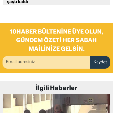
şaştı kaldı
10HABER BÜLTENINE ÜYE OLUN,
GÜNDEM ÖZETI HER SABAH
MAILINIZE GELSIN.
Kaydet
İlgili Haberler