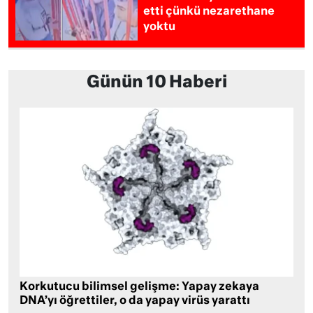
etti çünkü nezarethane
yoktu
Günün 10 Haberi
Korkutucu bilimsel gelişme: Yapay zekaya
DNA’yı öğrettiler, o da yapay virüs yarattı