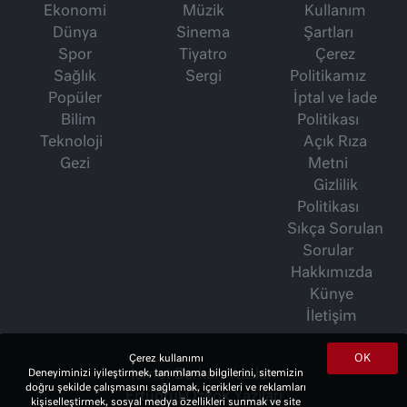
Ekonomi
Müzik
Kullanım
Dünya
Sinema
Şartları
Spor
Tiyatro
Çerez
Sağlık
Sergi
Politikamız
Popüler
İptal ve İade
Bilim
Politikası
Teknoloji
Açık Rıza
Gezi
Metni
Gizlilik
Politikası
Sıkça Sorulan
Sorular
Hakkımızda
Künye
İletişim
OK
Çerez kullanımı
İsmet Berkan Yazıları
Deneyiminizi iyileştirmek, tanımlama bilgilerini, sitemizin
doğru şekilde çalışmasını sağlamak, içerikleri ve reklamları
Ertuğrul Özkök Yazıları
kişiselleştirmek, sosyal medya özellikleri sunmak ve site