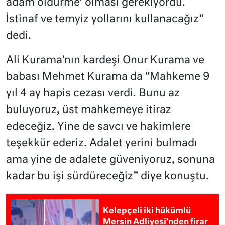
adam öldürme’ olması gerekiyordu.
İstinaf ve temyiz yollarını kullanacağız”
dedi.
Ali Kurama’nın kardeşi Onur Kurama ve
babası Mehmet Kurama da “Mahkeme 9
yıl 4 ay hapis cezası verdi. Bunu az
buluyoruz, üst mahkemeye itiraz
edeceğiz. Yine de savcı ve hakimlere
teşekkür ederiz. Adalet yerini bulmadı
ama yine de adalete güveniyoruz, sonuna
kadar bu işi sürdüreceğiz” diye konuştu.
Kelepçeli iki hükümlü
Mersin Adliyesi’nden firar