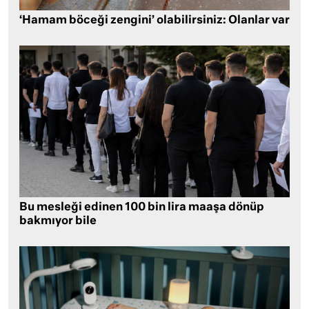
‘Hamam böceği zengini’ olabilirsiniz: Olanlar var
Bu mesleği edinen 100 bin lira maaşa dönüp
bakmıyor bile