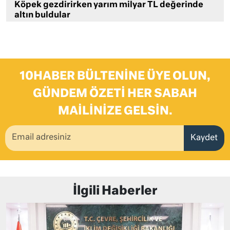
Köpek gezdirirken yarım milyar TL değerinde
altın buldular
10HABER BÜLTENINE ÜYE OLUN,
GÜNDEM ÖZETI HER SABAH
MAILINIZE GELSIN.
Kaydet
İlgili Haberler