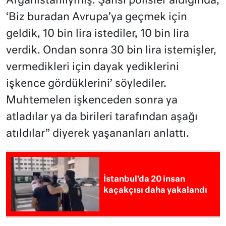
Afganistanlıymış. Şahsı polisler aldığında,
‘Biz buradan Avrupa’ya geçmek için
geldik, 10 bin lira istediler, 10 bin lira
verdik. Ondan sonra 30 bin lira istemişler,
vermedikleri için dayak yediklerini
işkence gördüklerini’ söylediler.
Muhtemelen işkenceden sonra ya
atladılar ya da birileri tarafından aşağı
atıldılar” diyerek yaşananları anlattı.
İstanbul’da 20 insan
kaçakçısı daha yakalandı