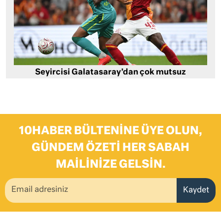
Seyircisi Galatasaray’dan çok mutsuz
10HABER BÜLTENINE ÜYE OLUN,
GÜNDEM ÖZETI HER SABAH
MAILINIZE GELSIN.
Kaydet