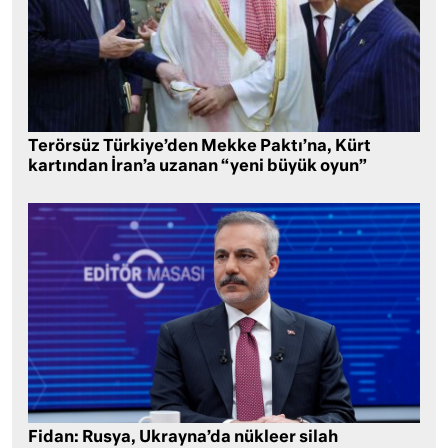
Terörsüz Türkiye’den Mekke Paktı’na, Kürt
kartından İran’a uzanan “yeni büyük oyun”
Fidan: Rusya, Ukrayna’da nükleer silah