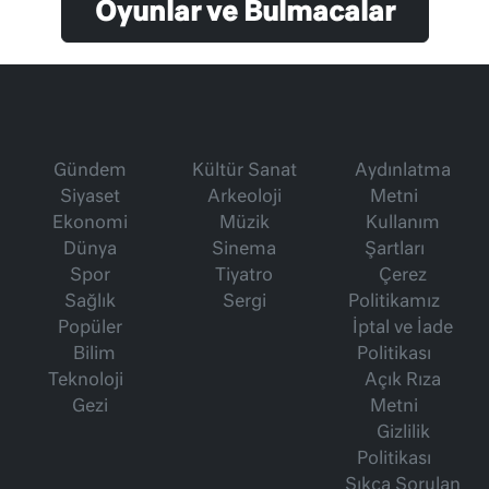
Oyunlar ve Bulmacalar
Gündem
Kültür Sanat
Aydınlatma
Siyaset
Arkeoloji
Metni
Ekonomi
Müzik
Kullanım
Dünya
Sinema
Şartları
Spor
Tiyatro
Çerez
Sağlık
Sergi
Politikamız
Popüler
İptal ve İade
Bilim
Politikası
Teknoloji
Açık Rıza
Gezi
Metni
Gizlilik
Politikası
Sıkça Sorulan