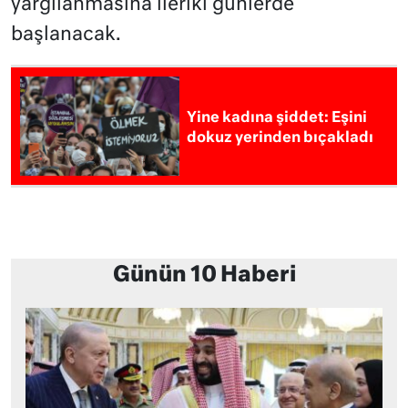
yargılanmasına ileriki günlerde
başlanacak.
Yine kadına şiddet: Eşini
dokuz yerinden bıçakladı
Günün 10 Haberi