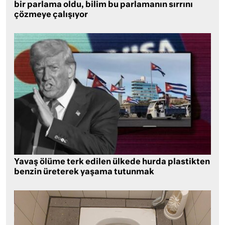
bir parlama oldu, bilim bu parlamanın sırrını
çözmeye çalışıyor
Yavaş ölüme terk edilen ülkede hurda plastikten
benzin üreterek yaşama tutunmak