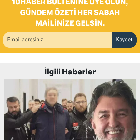
10HABER BÜLTENINE ÜYE OLUN,
GÜNDEM ÖZETI HER SABAH
MAILINIZE GELSIN.
Kaydet
İlgili Haberler