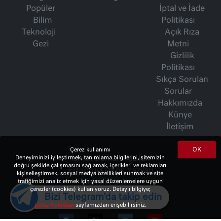
Popüler
İptal ve İade
Bilim
Politikası
Teknoloji
Açık Rıza
Gezi
Metni
Gizlilik
Politikası
Sıkça Sorulan
Sorular
Hakkımızda
Künye
İletişim
OK
Çerez kullanımı
Deneyiminizi iyileştirmek, tanımlama bilgilerini, sitemizin
İsmet Berkan Yazıları
doğru şekilde çalışmasını sağlamak, içerikleri ve reklamları
Ertuğrul Özkök Yazıları
kişiselleştirmek, sosyal medya özellikleri sunmak ve site
trafiğimizi analiz etmek için yasal düzenlemelere uygun
Haftalık Gazete
çerezler (cookies) kullanıyoruz. Detaylı bilgiye;
Bizi Telegram'da takip edin
Çerez Politikası
sayfamızdan erişebilirsiniz.