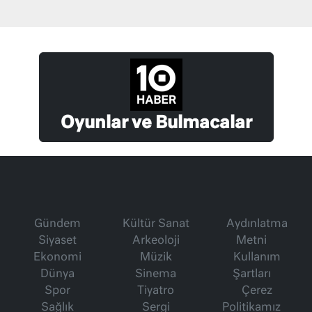
Oyunlar ve Bulmacalar
Gündem
Kültür Sanat
Aydınlatma
Siyaset
Arkeoloji
Metni
Ekonomi
Müzik
Kullanım
Dünya
Sinema
Şartları
Spor
Tiyatro
Çerez
Sağlık
Sergi
Politikamız