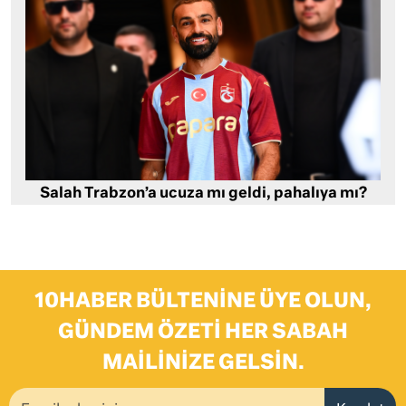
Salah Trabzon’a ucuza mı geldi, pahalıya mı?
10HABER BÜLTENINE ÜYE OLUN,
GÜNDEM ÖZETI HER SABAH
MAILINIZE GELSIN.