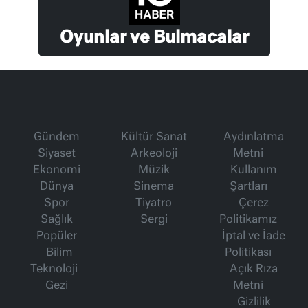
Oyunlar ve Bulmacalar
Gündem
Kültür Sanat
Aydınlatma
Siyaset
Arkeoloji
Metni
Ekonomi
Müzik
Kullanım
Dünya
Sinema
Şartları
Spor
Tiyatro
Çerez
Sağlık
Sergi
Politikamız
Popüler
İptal ve İade
Bilim
Politikası
Teknoloji
Açık Rıza
Gezi
Metni
Gizlilik