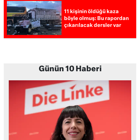
11 kişinin öldüğü kaza
böyle olmuş: Bu rapordan
çıkarılacak dersler var
Günün 10 Haberi