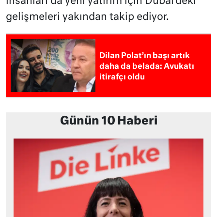
insanları da yeni yatırım için Dubai’deki
gelişmeleri yakından takip ediyor.
Dilan Polat’ın başı artık
daha da belada: Avukatı
itirafçı oldu
Günün 10 Haberi