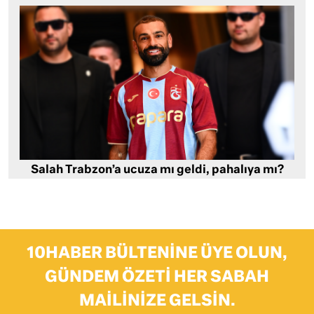
Salah Trabzon’a ucuza mı geldi, pahalıya mı?
10HABER BÜLTENINE ÜYE OLUN,
GÜNDEM ÖZETI HER SABAH
MAILINIZE GELSIN.