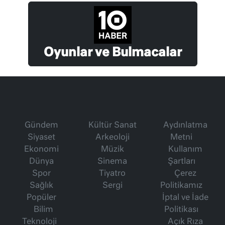
Oyunlar ve Bulmacalar
Gündem
Kültür Sanat
Aydınlatma
Siyaset
Arkeoloji
Metni
Ekonomi
Müzik
Kullanım
Dünya
Sinema
Şartları
Spor
Tiyatro
Çerez
Sağlık
Sergi
Politikamız
Popüler
İptal ve İade
Bilim
Politikası
Teknoloji
Açık Rıza