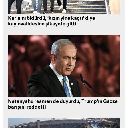
Karısını öldürdü, ‘kızın yine kaçtı’ diye
kayınvalidesine şikayete gitti
Netanyahu resmen de duyurdu, Trump’ın Gazze
barışını reddetti