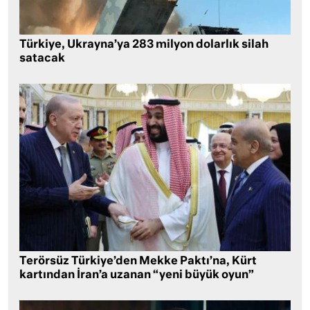
Türkiye, Ukrayna’ya 283 milyon dolarlık silah
satacak
Terörsüz Türkiye’den Mekke Paktı’na, Kürt
kartından İran’a uzanan “yeni büyük oyun”