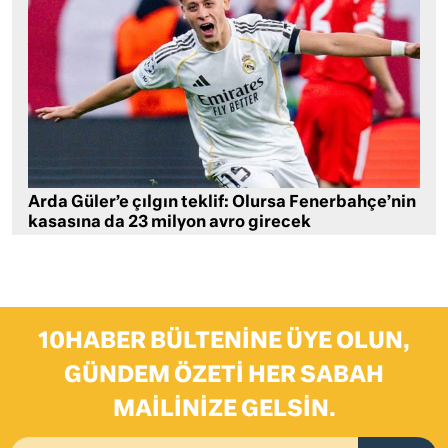
Arda Güler’e çılgın teklif: Olursa Fenerbahçe’nin
kasasına da 23 milyon avro girecek
10HABER BÜLTENINE ÜYE OLUN,
GÜNDEM ÖZETI HER SABAH
MAILINIZE GELSIN.