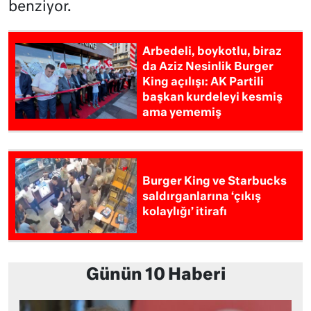
benziyor.
Arbedeli, boykotlu, biraz
da Aziz Nesinlik Burger
King açılışı: AK Partili
başkan kurdeleyi kesmiş
ama yememiş
Burger King ve Starbucks
saldırganlarına ‘çıkış
kolaylığı’ itirafı
Günün 10 Haberi