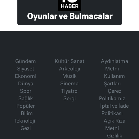
Oyunlar ve Bulmacalar
Gündem
Kültür Sanat
Aydınlatma
Siyaset
Arkeoloji
Metni
Ekonomi
Müzik
Kullanım
Dünya
Sinema
Şartları
Spor
Tiyatro
Çerez
Sağlık
Sergi
Politikamız
Popüler
İptal ve İade
Bilim
Politikası
Teknoloji
Açık Rıza
Gezi
Metni
Gizlilik