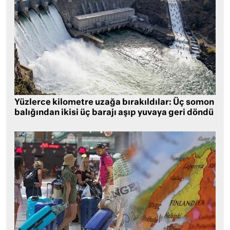
Yüzlerce kilometre uzağa bırakıldılar: Üç somon
balığından ikisi üç barajı aşıp yuvaya geri döndü