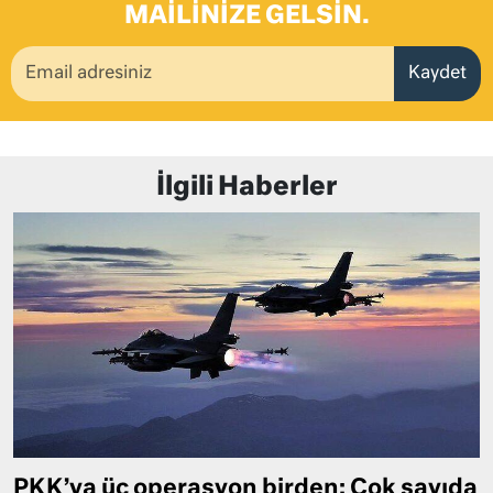
MAILINIZE GELSIN.
Kaydet
İlgili Haberler
PKK’ya üç operasyon birden: Çok sayıda