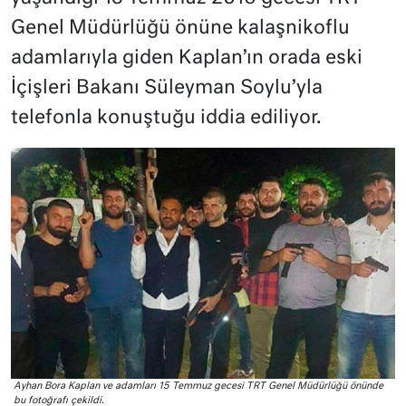
Genel Müdürlüğü önüne kalaşnikoflu
adamlarıyla giden Kaplan’ın orada eski
İçişleri Bakanı Süleyman Soylu’yla
telefonla konuştuğu iddia ediliyor.
Ayhan Bora Kaplan ve adamları 15 Temmuz gecesi TRT Genel Müdürlüğü önünde
bu fotoğrafı çekildi.