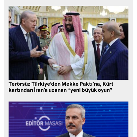
Terörsüz Türkiye’den Mekke Paktı’na, Kürt
kartından İran’a uzanan “yeni büyük oyun”