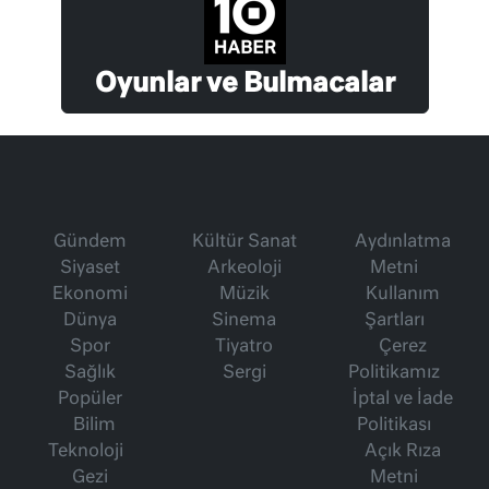
Oyunlar ve Bulmacalar
Gündem
Kültür Sanat
Aydınlatma
Siyaset
Arkeoloji
Metni
Ekonomi
Müzik
Kullanım
Dünya
Sinema
Şartları
Spor
Tiyatro
Çerez
Sağlık
Sergi
Politikamız
Popüler
İptal ve İade
Bilim
Politikası
Teknoloji
Açık Rıza
Gezi
Metni