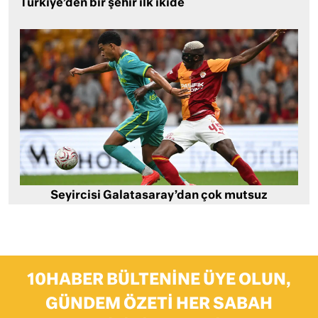
Türkiye’den bir şehir ilk ikide
Seyircisi Galatasaray’dan çok mutsuz
10HABER BÜLTENINE ÜYE OLUN,
GÜNDEM ÖZETI HER SABAH