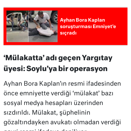
Ayhan Bora Kaplan
soruşturması Emniyet’e
sıçradı
‘Mülakatta’ adı geçen Yargıtay
üyesi: Soylu’ya bir operasyon
Ayhan Bora Kaplan’ın resmi ifadesinden
önce emniyette verdiği ‘mülakat’ bazı
sosyal medya hesapları üzerinden
sızdırıldı. Mülakat, şüphelinin
gözaltındayken avukatı olmadan verdiği