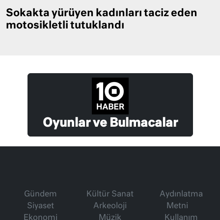
Sokakta yürüyen kadınları taciz eden
motosikletli tutuklandı
Oyunlar ve Bulmacalar
Gündem
Kültür Sanat
Aydınlatma
Siyaset
Arkeoloji
Metni
Ekonomi
Müzik
Kullanım