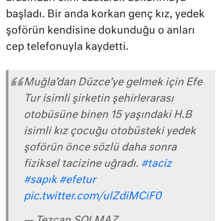
başladı. Bir anda korkan genç kız, yedek
şoförün kendisine dokunduğu o anları
cep telefonuyla kaydetti.
Muğla’dan Düzce’ye gelmek için Efe
Tur isimli şirketin şehirlerarası
otobüsüne binen 15 yaşındaki H.B
isimli kız çocuğu otobüsteki yedek
şoförün önce sözlü daha sonra
fiziksel tacizine uğradı.
#taciz
#sapık
#efetur
pic.twitter.com/ulZdiMCiF0
— Tezcan SOLMAZ