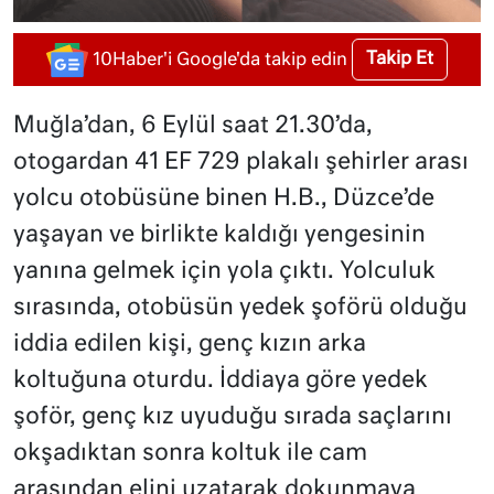
Takip Et
10Haber'i Google'da takip edin
Muğla’dan, 6 Eylül saat 21.30’da,
otogardan 41 EF 729 plakalı şehirler arası
yolcu otobüsüne binen H.B., Düzce’de
yaşayan ve birlikte kaldığı yengesinin
yanına gelmek için yola çıktı. Yolculuk
sırasında, otobüsün yedek şoförü olduğu
iddia edilen kişi, genç kızın arka
koltuğuna oturdu. İddiaya göre yedek
şoför, genç kız uyuduğu sırada saçlarını
okşadıktan sonra koltuk ile cam
arasından elini uzatarak dokunmaya