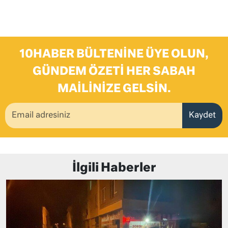
10HABER BÜLTENINE ÜYE OLUN,
GÜNDEM ÖZETI HER SABAH
MAILINIZE GELSIN.
Kaydet
İlgili Haberler