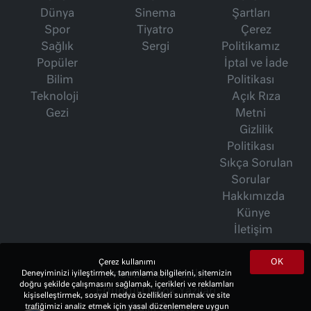
Dünya
Sinema
Şartları
Spor
Tiyatro
Çerez
Sağlık
Sergi
Politikamız
Popüler
İptal ve İade
Bilim
Politikası
Teknoloji
Açık Rıza
Gezi
Metni
Gizlilik
Politikası
Sıkça Sorulan
Sorular
Hakkımızda
Künye
İletişim
OK
Çerez kullanımı
İsmet Berkan Yazıları
Deneyiminizi iyileştirmek, tanımlama bilgilerini, sitemizin
doğru şekilde çalışmasını sağlamak, içerikleri ve reklamları
Ertuğrul Özkök Yazıları
kişiselleştirmek, sosyal medya özellikleri sunmak ve site
Haftalık Gazete
trafiğimizi analiz etmek için yasal düzenlemelere uygun