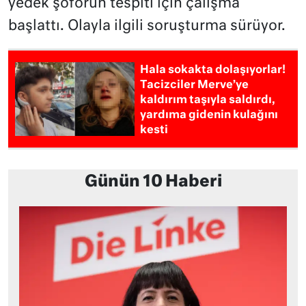
yedek şoförün tespiti için çalışma
başlattı. Olayla ilgili soruşturma sürüyor.
Hala sokakta dolaşıyorlar!
Tacizciler Merve’ye
kaldırım taşıyla saldırdı,
yardıma gidenin kulağını
kesti
Günün 10 Haberi