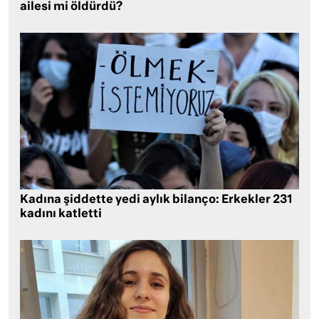
ailesi mi öldürdü?
Kadına şiddette yedi aylık bilanço: Erkekler 231
kadını katletti