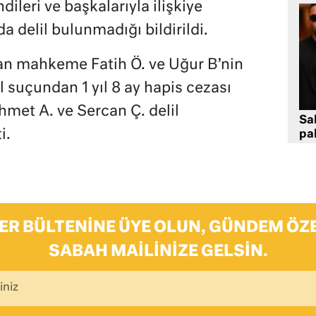
dileri ve başkalarıyla ilişkiye
a delil bulunmadığı bildirildi.
yan mahkeme Fatih Ö. ve Uğur B’nin
lal suçundan 1 yıl 8 ay hapis cezası
hmet A. ve Sercan Ç. delil
Sa
i.
pa
ER BÜLTENINE ÜYE OLUN, GÜNDEM ÖZE
SABAH MAILINIZE GELSIN.