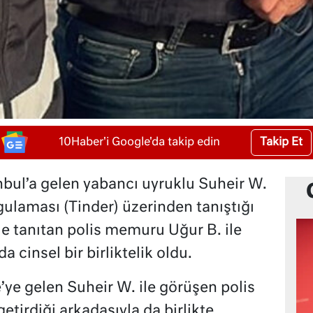
Takip Et
10Haber'i Google'da takip edin
tanbul’a gelen yabancı uyruklu Suheir W.
gulaması (Tinder) üzerinden tanıştığı
mle tanıtan polis memuru Uğur B. ile
a cinsel bir birliktelik oldu.
e’ye gelen Suheir W. ile görüşen polis
tirdiği arkadaşıyla da birlikte