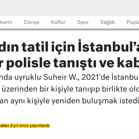
nomi
Dünya
Kültür
Spor
Sağlık
Popü
n tatil için İstanbul’
r polisle tanıştı ve k
a uyruklu Suheir W., 2021'de İstanbul'
zerinden bir kişiyle tanışıp birlikte old
an aynı kişiyle yeniden buluşmak istedi
aber 2 yıl önce yayınlandı