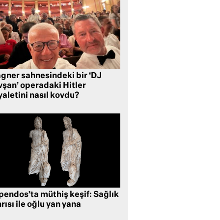
gner sahnesindeki bir ‘DJ
vşan’ operadaki Hitler
aletini nasıl kovdu?
pendos’ta müthiş keşif: Sağlık
rısı ile oğlu yan yana