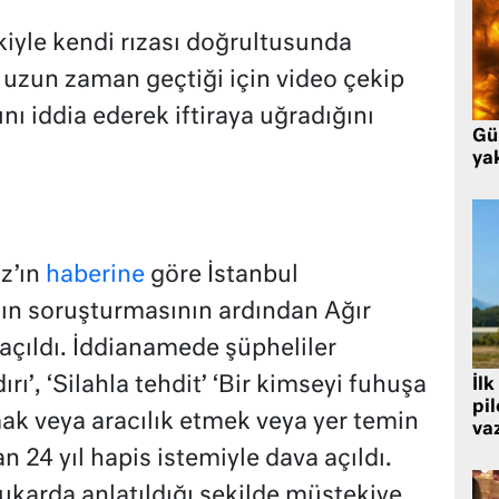
iyle kendi rızası doğrultusunda
an uzun zaman geçtiği için video çekip
ı iddia ederek iftiraya uğradığını
Gü
ya
i
z’ın
haberine
göre İstanbul
ın soruşturmasının ardından Ağır
çıldı. İddianamede şüpheliler
rı’, ‘Silahla tehdit’ ‘Bir kimseyi fuhuşa
İlk
pi
ak veya aracılık etmek veya yer temin
va
n 24 yıl hapis istemiyle dava açıldı.
karda anlatıldığı şekilde müştekiye