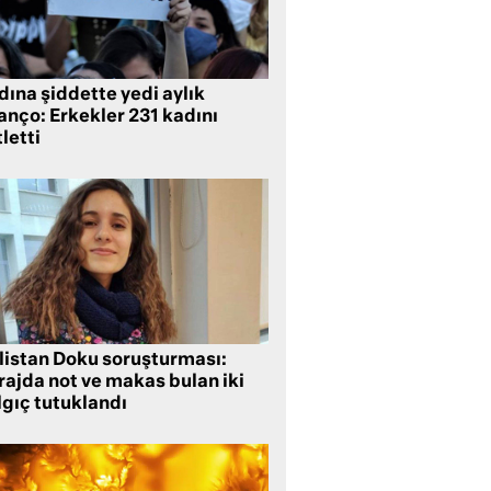
ına şiddette yedi aylık
anço: Erkekler 231 kadını
letti
listan Doku soruşturması:
rajda not ve makas bulan iki
lgıç tutuklandı