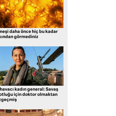
neşi daha önce hiç bu kadar
kından görmediniz
 havacı kadın general: Savaş
lotluğu için doktor olmaktan
zgeçmiş