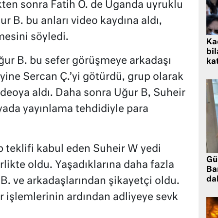
dikten sonra Fatih Ö. de Uganda uyruklu
Uğur B. bu anları video kaydına aldı,
esini söyledi.
Kad
bil
Uğur B. bu sefer görüşmeye arkadaşı
kat
ine Sercan Ç.’yi götürdü, grup olarak
 videoya aldı. Daha sonra Uğur B, Suheir
yada yayınlama tehdidiyle para
 teklifi kabul eden Suheir W yedi
Gü
irlikte oldu. Yaşadıklarına daha fazla
Ba
da
. ve arkadaşlarından şikayetçi oldu.
r işlemlerinin ardından adliyeye sevk