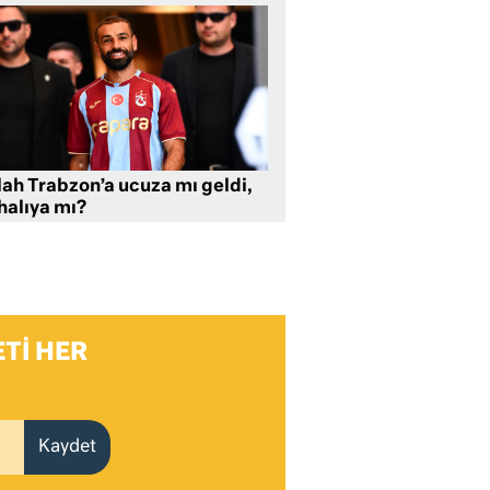
lah Trabzon’a ucuza mı geldi,
halıya mı?
TI HER
Kaydet