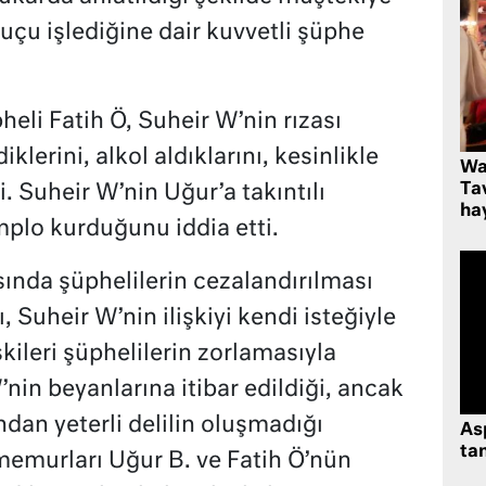
suçu işlediğine dair kuvvetli şüphe
eli Fatih Ö, Suheir W’nin rızası
klerini, alkol aldıklarını, kesinlikle
Wa
Ta
. Suheir W’nin Uğur’a takıntılı
hay
plo kurduğunu iddia etti.
nda şüphelilerin cezalandırılması
ı, Suheir W’nin ilişkiyi kendi isteğiyle
işkileri şüphelilerin zorlamasıyla
W’nin beyanlarına itibar edildiği, ancak
ndan yeterli delilin oluşmadığı
As
tan
 memurları Uğur B. ve Fatih Ö’nün