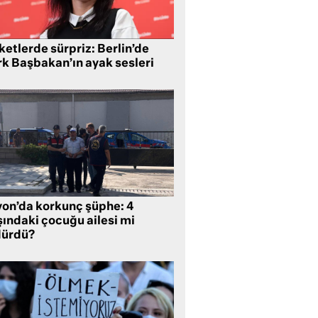
etlerde sürpriz: Berlin’de
rk Başbakan’ın ayak sesleri
yon’da korkunç şüphe: 4
şındaki çocuğu ailesi mi
dürdü?