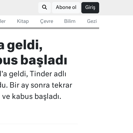
Abone ol
Giriş
ler
Kitap
Çevre
Bilim
Gezi
a geldi,
abus başladı
a geldi, Tinder adlı
u. Bir ay sonra tekrar
 ve kabus başladı.