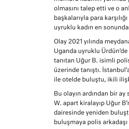
olmasını talep etti ve o an
başkalarıyla para karşılığ
uyruklu kadın en sonunda 
Olay 2021 yılında meydana
Uganda uyruklu Ürdün’de y
tanıtan Uğur B. isimli po
üzerinde tanıştı. İstanbul
ile otelde buluştu, ikili ili
Bu olayın ardından bir ay
W. apart kiralayıp Uğur B’
dairesinde yeniden buluşt
buluşmaya polis arkadaşı Fa