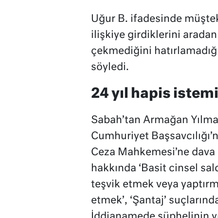
Uğur B. ifadesinde müştek
ilişkiye girdiklerini arad
çekmediğini hatırlamadığın
söyledi.
24 yıl hapis istem
Sabah’tan Armağan Yılma
Cumhuriyet Başsavcılığı’n
Ceza Mahkemesi’ne dava a
hakkında ‘Basit cinsel saldı
teşvik etmek veya yaptırm
etmek’, ‘Şantaj’ suçlarında
İddianamede şüphelinin yu