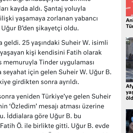
ları kayda aldı. Şantaj yoluyla
ı ilişki yaşamaya zorlanan yabancı
Ank
Tü
Uğur B’den şikayetçi oldu.
 geldi. 25 yaşındaki Suheir W. isimli
aşayan kişi kendisini Fatih olarak
lis memuruyla Tinder uygulaması
’a seyahat için gelen Suheir W. Uğur B.
şkiye girdikten sonra ayrıldı.
Af
ya
 sonra yeniden Türkiye’ye gelen Suheir
öl
nin ‘Özledim’ mesajı atması üzerine
u. İddialara göre Uğur B. bu
tih Ö. ile birlikte gitti. Uğur B. evde