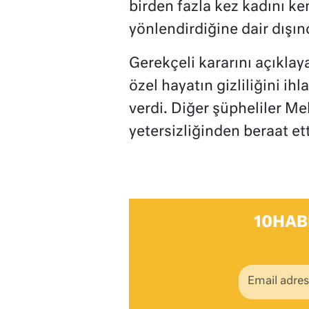
birden fazla kez kadını ken
yönlendirdiğine dair dışınd
Gerekçeli kararını açıkla
özel hayatın gizliliğini ih
verdi. Diğer şüpheliler Me
yetersizliğinden beraat ett
10HAB