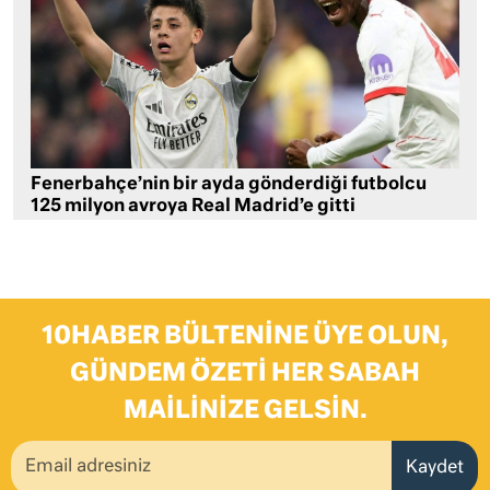
Fenerbahçe’nin bir ayda gönderdiği futbolcu
125 milyon avroya Real Madrid’e gitti
10HABER BÜLTENINE ÜYE OLUN,
GÜNDEM ÖZETI HER SABAH
MAILINIZE GELSIN.
Kaydet