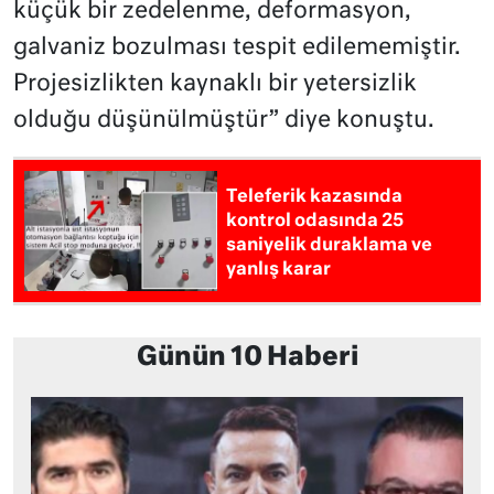
küçük bir zedelenme, deformasyon,
galvaniz bozulması tespit edilememiştir.
Projesizlikten kaynaklı bir yetersizlik
olduğu düşünülmüştür” diye konuştu.
Teleferik kazasında
kontrol odasında 25
saniyelik duraklama ve
yanlış karar
Günün 10 Haberi