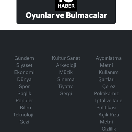
Oyunlar ve Bulmacalar
Gündem
Kültür Sanat
Aydınlatma
Siyaset
Arkeoloji
Metni
Ekonomi
Müzik
Kullanım
Dünya
Sinema
Şartları
Spor
Tiyatro
Çerez
Sağlık
Sergi
Politikamız
Popüler
İptal ve İade
Bilim
Politikası
Teknoloji
Açık Rıza
Gezi
Metni
Gizlilik