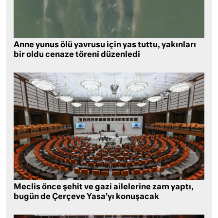
Anne yunus ölü yavrusu için yas tuttu, yakınları
bir oldu cenaze töreni düzenledi
Meclis önce şehit ve gazi ailelerine zam yaptı,
bugün de Çerçeve Yasa’yı konuşacak