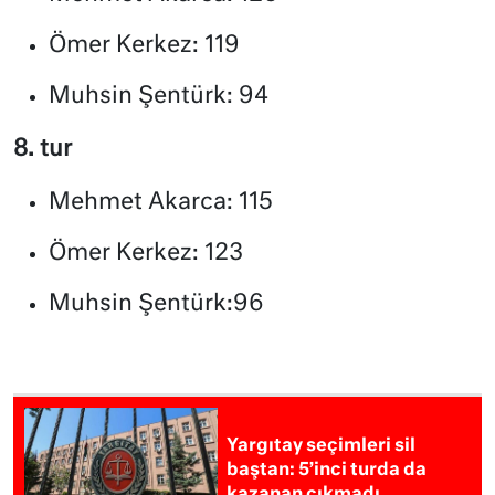
Ömer Kerkez: 119
Muhsin Şentürk: 94
8. tur
Mehmet Akarca: 115
Ömer Kerkez: 123
Muhsin Şentürk:96
Yargıtay seçimleri sil
baştan: 5’inci turda da
kazanan çıkmadı