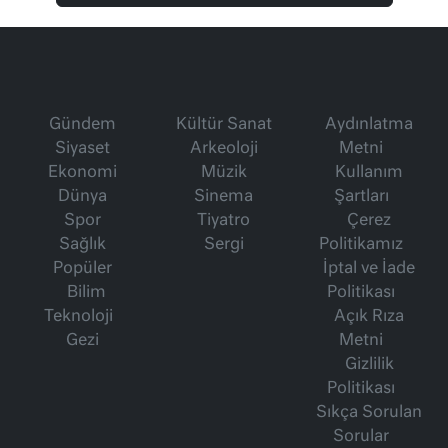
Gündem
Kültür Sanat
Aydınlatma
Siyaset
Arkeoloji
Metni
Ekonomi
Müzik
Kullanım
Dünya
Sinema
Şartları
Spor
Tiyatro
Çerez
Sağlık
Sergi
Politikamız
Popüler
İptal ve İade
Bilim
Politikası
Teknoloji
Açık Rıza
Gezi
Metni
Gizlilik
Politikası
Sıkça Sorulan
Sorular