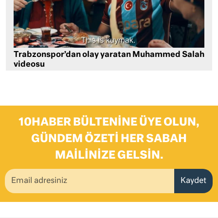
Trabzonspor’dan olay yaratan Muhammed Salah
videosu
10HABER BÜLTENINE ÜYE OLUN,
GÜNDEM ÖZETI HER SABAH
MAILINIZE GELSIN.
Kaydet