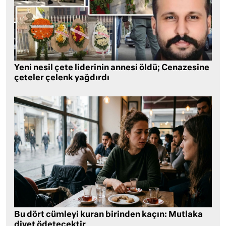
Yeni nesil çete liderinin annesi öldü; Cenazesine
çeteler çelenk yağdırdı
Bu dört cümleyi kuran birinden kaçın: Mutlaka
diyet ödetecektir