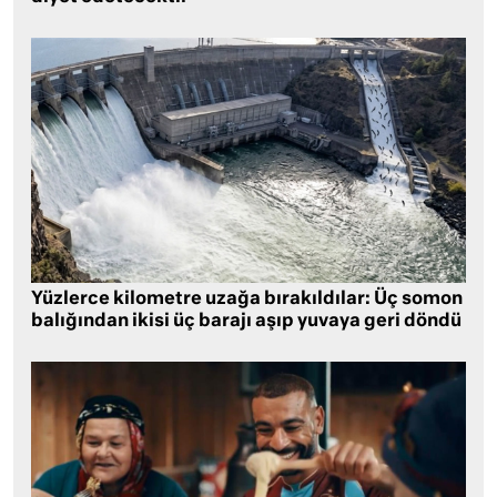
Yüzlerce kilometre uzağa bırakıldılar: Üç somon
balığından ikisi üç barajı aşıp yuvaya geri döndü