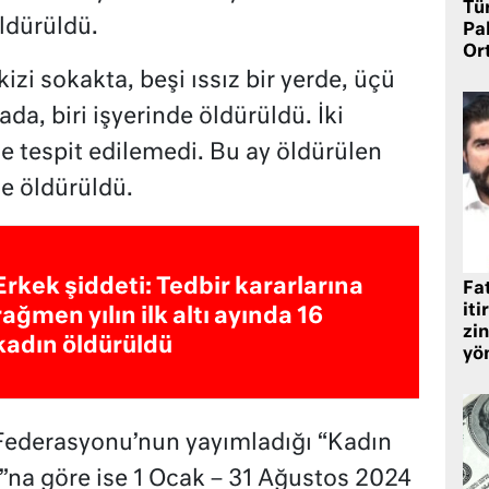
Tü
ldürüldü.
Pa
Or
kizi sokakta, beşi ıssız bir yerde, üçü
ada, biri işyerinde öldürüldü. İki
e tespit edilemedi. Bu ay öldürülen
de öldürüldü.
Erkek şiddeti: Tedbir kararlarına
Fat
iti
rağmen yılın ilk altı ayında 16
zin
kadın öldürüldü
yö
 Federasyonu’nun yayımladığı “Kadın
u”na göre ise 1 Ocak – 31 Ağustos 2024