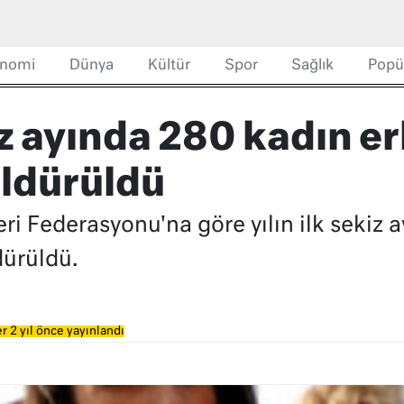
nomi
Dünya
Kültür
Spor
Sağlık
Popü
kiz ayında 280 kadın e
öldürüldü
ri Federasyonu'na göre yılın ilk sekiz 
dürüldü.
r 2 yıl önce yayınlandı