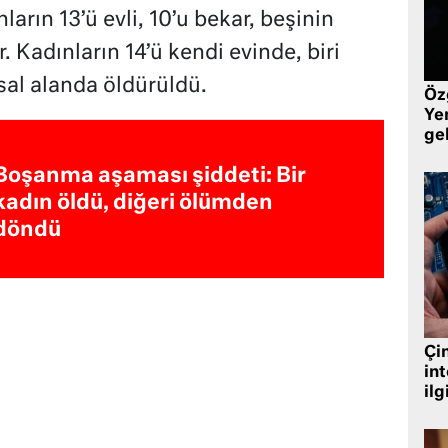
arın 13’ü evli, 10’u bekar, beşinin
Kadınların 14’ü kendi evinde, biri
usal alanda öldürüldü.
Öz
Yen
ge
Boşanma aşaması şiddeti: Bir
kadın öldü, diğeri ölümden
döndü
Çin
in
ilg