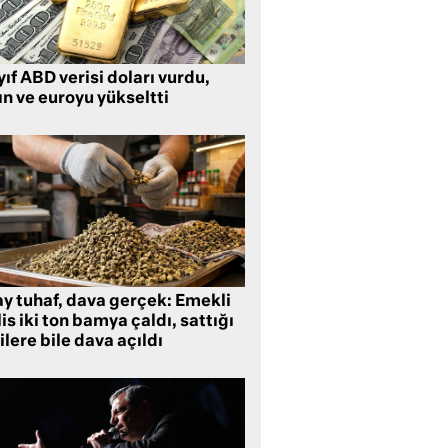
ıf ABD verisi doları vurdu,
ın ve euroyu yükseltti
ay tuhaf, dava gerçek: Emekli
is iki ton bamya çaldı, sattığı
ilere bile dava açıldı