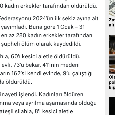
80 kadın erkekler tarafından öldürüldü.
Federasyonu 2024’ün ilk sekiz ayına ait
Zay
alt
ni yayımladı. Buna göre 1 Ocak – 31
 en az 280 kadın erkekler tarafından
 şüpheli ölüm olarak kaydedildi.
hla, 60’ı kesici aletle öldürüldü.
 evli, 73’ü bekar, 41’inin medeni
rın 162’si kendi evinde, 9’u çalıştığı
Ol
da öldürüldü.
pol
kiş
nayeti işlendi. Kadınları öldüren
anma veya ayrılma aşamasında olduğu
teşli silahla, 8’i kesici aletle