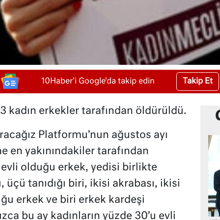
Takip Et
10Haber'i Google'da takip edin
3 kadın erkekler tarafından öldürüldü.
racağız Platformu’nun ağustos ayı
ne en yakınındakiler tarafından
evli olduğu erkek, yedisi birlikte
 üçü tanıdığı biri, ikisi akrabası, ikisi
uğu erkek ve biri erkek kardeşi
ızca bu ay kadınların yüzde 30’u evli