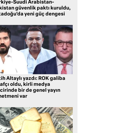
rkiye-Suudi Arabistan-
kistan güvenlik paktı kuruldu,
tadoğu’da yeni güç dengesi
ih Altaylı yazdı: ROK galiba
rafçı oldu, kirli medya
cirinde bir de genel yayın
netmeni var