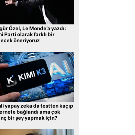
gür Özel, Le Monde’a yazdı:
i Parti olarak farklı bir
lecek öneriyoruz
li yapay zeka da testten kaçıp
ternete bağlandı ama çok
inç bir şey yapmak için?