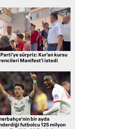
Parti’ye sürpriz: Kur’an kursu
encileri Manifest’i istedi
nerbahçe’nin bir ayda
nderdiği futbolcu 125 milyon