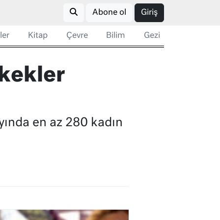
Abone ol
Giriş
ler
Kitap
Çevre
Bilim
Gezi
rkekler
ayında en az 280 kadın