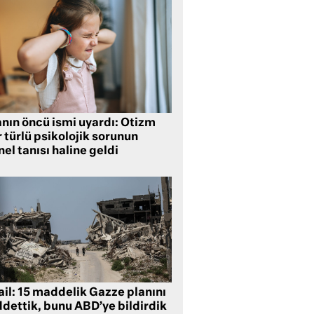
anın öncü ismi uyardı: Otizm
 türlü psikolojik sorunun
el tanısı haline geldi
ail: 15 maddelik Gazze planını
ddettik, bunu ABD’ye bildirdik