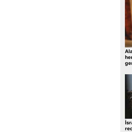
Al
her
gen
İsr
re