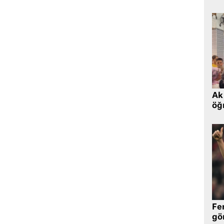
Ak 
öğr
Fe
gö