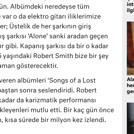
in
ün. Albümdeki neredeyse tüm
ilg
 var o da elektro gitarı iliklerimize
r; Üstelik de her şarkının giriş
 şarkısı ‘Alone’ sanki aradan geçen
tır gibi. Kapanış şarkısı da bir o kadar
5 yaşındaki Robert Smith bize bir şey
aman gösterecektir.
Al
 veren albümleri ‘Songs of a Lost
her
 baştan sonra seslendiridi. Robert
gen
 kadar da karizmatik performansı
leyenleri mutlu etti. Bir kaç gün önce
, kısa sürede bir milyon kez izlendi.