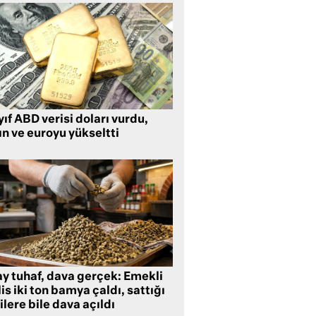
ıf ABD verisi doları vurdu,
ın ve euroyu yükseltti
ay tuhaf, dava gerçek: Emekli
is iki ton bamya çaldı, sattığı
ilere bile dava açıldı