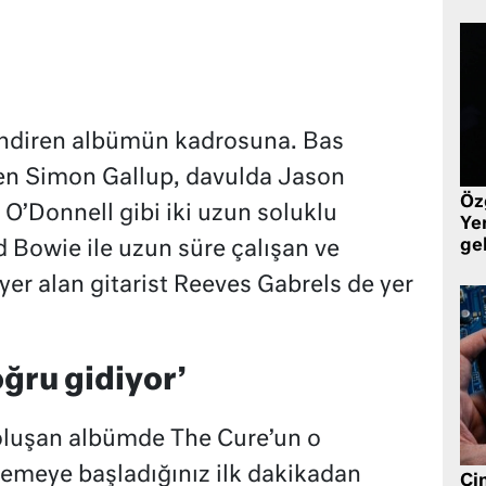
 dindiren albümün kadrosuna. Bas
den Simon Gallup, davulda Jason
Öz
O’Donnell gibi iki uzun soluklu
Yen
ge
d Bowie ile uzun süre çalışan ve
er alan gitarist Reeves Gabrels de yer
oğru gidiyor’
oluşan albümde The Cure’un o
nlemeye başladığınız ilk dakikadan
Çin