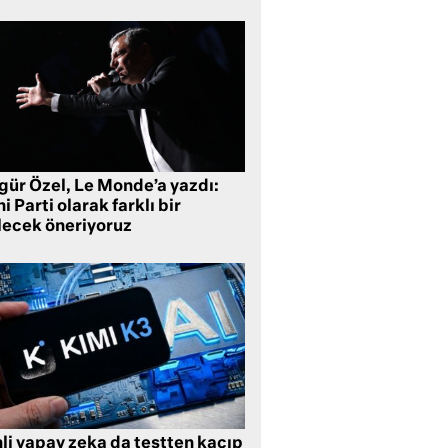
gür Özel, Le Monde’a yazdı:
i Parti olarak farklı bir
lecek öneriyoruz
li yapay zeka da testten kaçıp