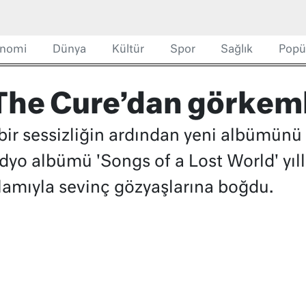
nomi
Dünya
Kültür
Spor
Sağlık
Popü
 The Cure’dan görkeml
 bir sessizliğin ardından yeni albümünü 
dyo albümü 'Songs of a Lost World' yıll
lamıyla sevinç gözyaşlarına boğdu.