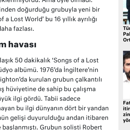
beklenmiyordu. Ama öyle olmadı.
inden doğurduğu grubuyla yeni bir
 a Lost World’ bu 16 yıllık ayrılığı
aha fazlası.
Tü
Pa
Or
am havası
aşık 50 dakikalık ‘Songs of a Lost
üdyo albümü. 1976’da İngiltere’nin
ighton’da kurulan grubun çalkantılı
uş hüviyetine de sahip bu çalışma
yük ilgi gördü. Tabii sadece
Fat
lmayan bu ilgi dünyanın dört bir yandan
iti
zin
n gelişi duyurulduğu andan itibaren
yö
 başlanmıştı. Grubun solisti Robert