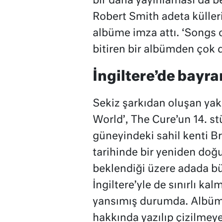
bir daha yayınlaması da 
Robert Smith adeta küller
albüme imza attı. ‘Songs of
bitiren bir albümden çok d
İngiltere’de bayr
Sekiz şarkıdan oluşan yakl
World’, The Cure’un 14. st
güneyindeki sahil kenti Br
tarihinde bir yeniden doğ
beklendiği üzere adada bü
İngiltere’yle de sınırlı ka
yansımış durumda. Albümü
hakkında yazılıp çizilmeye