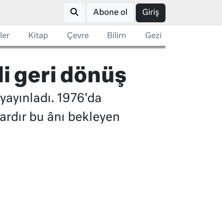
Abone ol
Giriş
ler
Kitap
Çevre
Bilim
Gezi
i geri dönüş
yayınladı. 1976'da
ardır bu ânı bekleyen