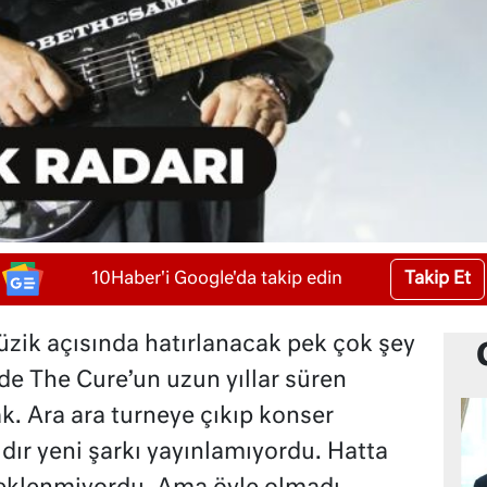
Takip Et
10Haber'i Google'da takip edin
zik açısında hatırlanacak pek çok şey
de The Cure’un uzun yıllar süren
k. Ara ara turneye çıkıp konser
ldır yeni şarkı yayınlamıyordu. Hatta