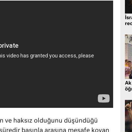
İsr
re
Ak 
öğr
an ve haksız olduğunu düşündüğü
 süredir basınla arasına mesafe koyan