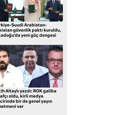
rkiye-Suudi Arabistan-
kistan güvenlik paktı kuruldu,
tadoğu’da yeni güç dengesi
ih Altaylı yazdı: ROK galiba
rafçı oldu, kirli medya
cirinde bir de genel yayın
netmeni var