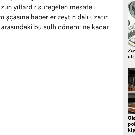
uzun yıllardır süregelen mesafeli
mışçasına haberler zeytin dalı uzatır
r arasındaki bu sulh dönemi ne kadar
Zay
alt
Ol
pol
kiş