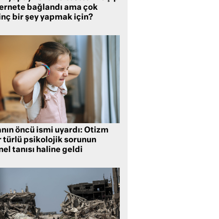
ternete bağlandı ama çok
inç bir şey yapmak için?
anın öncü ismi uyardı: Otizm
 türlü psikolojik sorunun
el tanısı haline geldi