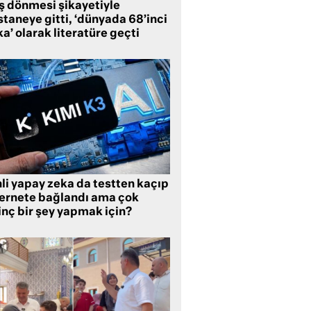
ş dönmesi şikayetiyle
taneye gitti, ‘dünyada 68’inci
a’ olarak literatüre geçti
li yapay zeka da testten kaçıp
ternete bağlandı ama çok
inç bir şey yapmak için?