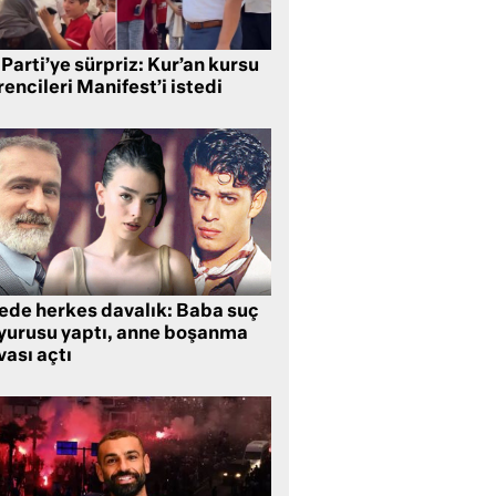
Parti’ye sürpriz: Kur’an kursu
encileri Manifest’i istedi
lede herkes davalık: Baba suç
yurusu yaptı, anne boşanma
ası açtı