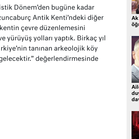
enistik Dönem’den bugüne kadar
uncaburç Antik Kenti’ndeki diğer
Ak 
öğr
k kentin çevre düzenlemesini
ve yürüyüş yolları yaptık. Birkaç yıl
rkiye’nin tanınan arkeolojik köy
 gelecektir.” değerlendirmesinde
Ai
du
dav