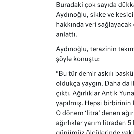
Buradaki çok sayıda dükkan
Aydınoğlu, sikke ve kesici 
hakkında veri sağlayacak ö
anlattı.
Aydınoğlu, terazinin takım
şöyle konuştu:
“Bu tür demir askılı baskü
oldukça yaygın. Daha da ilg
çıktı. Ağırlıklar Antik Yun
yapılmış. Hepsi birbirinin k
O dönem ‘litra’ denen ağırl
ağırlıklar yarım litradan 5
günümüz ölçülerinde yakla