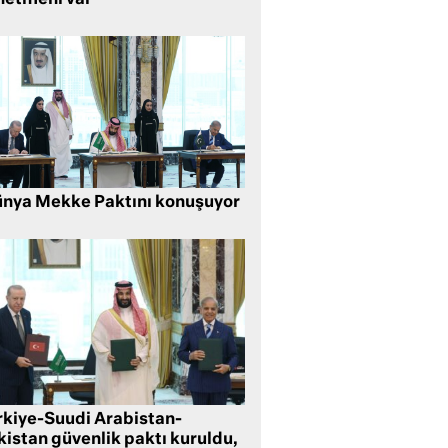
netmeni var
nya Mekke Paktını konuşuyor
rkiye-Suudi Arabistan-
kistan güvenlik paktı kuruldu,