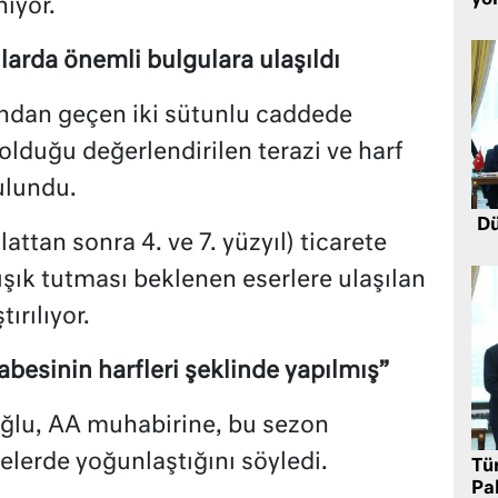
yö
ıyor.
larda önemli bulgulara ulaşıldı
sından geçen iki sütunlu caddede
 olduğu değerlendirilen terazi ve harf
ulundu.
Dü
ttan sonra 4. ve 7. yüzyıl) ticarete
 ışık tutması beklenen eserlere ulaşılan
ırılıyor.
fabesinin harfleri şeklinde yapılmış”
ğlu, AA muhabirine, bu sezon
elerde yoğunlaştığını söyledi.
Tü
Pa