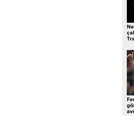
Ne
çal
Tr
Fe
gö
avr