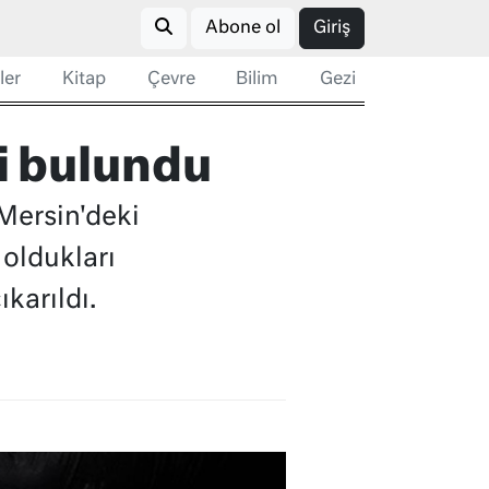
Abone ol
Giriş
ler
Kitap
Çevre
Bilim
Gezi
ti bulundu
Mersin'deki
 oldukları
ıkarıldı.