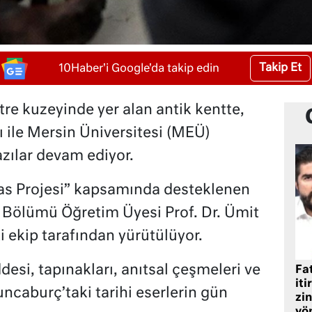
Takip Et
10Haber'i Google'da takip edin
etre kuzeyinde yer alan antik kentte,
 ile Mersin Üniversitesi (MEÜ)
azılar devam ediyor.
as Projesi” kapsamında desteklenen
 Bölümü Öğretim Üyesi Prof. Dr. Ümit
 ekip tarafından yürütülüyor.
esi, tapınakları, anıtsal çeşmeleri ve
Fat
iti
ncaburç’taki tarihi eserlerin gün
zin