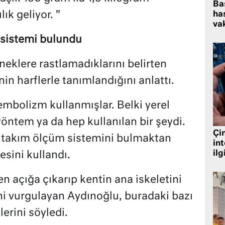
Ba
lık geliyor. ”
has
vak
ü sistemi bulundu
neklere rastlamadıklarını belirten
nin harflerle tanımlandığını anlattı.
embolizm kullanmışlar. Belki yerel
 yöntem ya da hep kullanılan bir şeydi.
Çin
m takım ölçüm sistemini bulmaktan
in
ilg
esini kullandı.
 açığa çıkarıp kentin ana iskeletini
ni vurgulayan Aydınoğlu, buradaki bazı
erini söyledi.