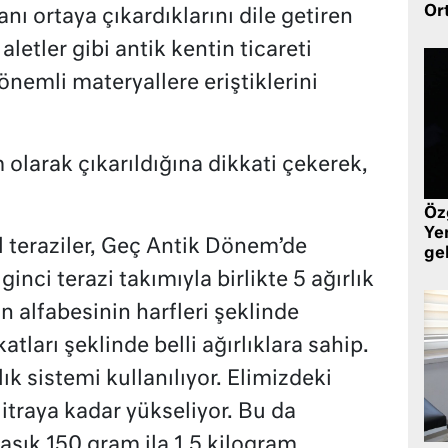
Or
ı ortaya çıkardıklarını dile getiren
aletler gibi antik kentin ticareti
nemli materyallere eriştiklerini
 olarak çıkarıldığına dikkati çekerek,
Öz
Yen
l teraziler, Geç Antik Dönem’de
ge
inci terazi takımıyla birlikte 5 ağırlık
an alfabesinin harfleri şeklinde
atları şeklinde belli ağırlıklara sahip.
ık sistemi kullanılıyor. Elimizdeki
 litraya kadar yükseliyor. Bu da
şık 150 gram ila 1,5 kilogram