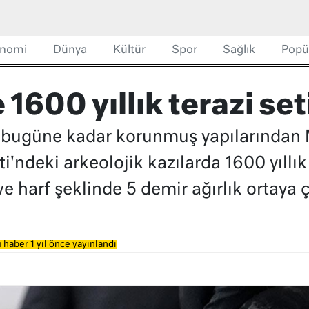
nomi
Dünya
Kültür
Spor
Sağlık
Popü
 1600 yıllık terazi se
 bugüne kadar korunmuş yapılarından 
'ndeki arkeolojik kazılarda 1600 yıllık
ve harf şeklinde 5 demir ağırlık ortaya ç
 haber 1 yıl önce yayınlandı