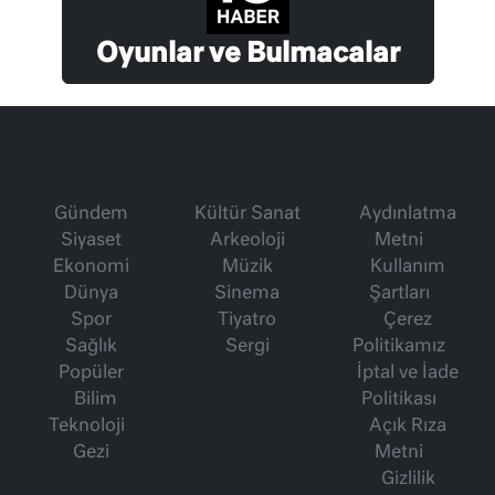
Oyunlar ve Bulmacalar
Gündem
Kültür Sanat
Aydınlatma
Siyaset
Arkeoloji
Metni
Ekonomi
Müzik
Kullanım
Dünya
Sinema
Şartları
Spor
Tiyatro
Çerez
Sağlık
Sergi
Politikamız
Popüler
İptal ve İade
Bilim
Politikası
Teknoloji
Açık Rıza
Gezi
Metni
Gizlilik