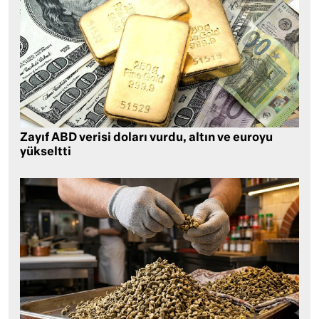
Zayıf ABD verisi doları vurdu, altın ve euroyu
yükseltti