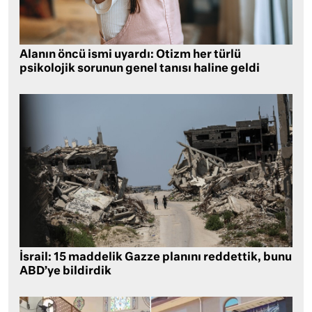
Alanın öncü ismi uyardı: Otizm her türlü
psikolojik sorunun genel tanısı haline geldi
İsrail: 15 maddelik Gazze planını reddettik, bunu
ABD’ye bildirdik