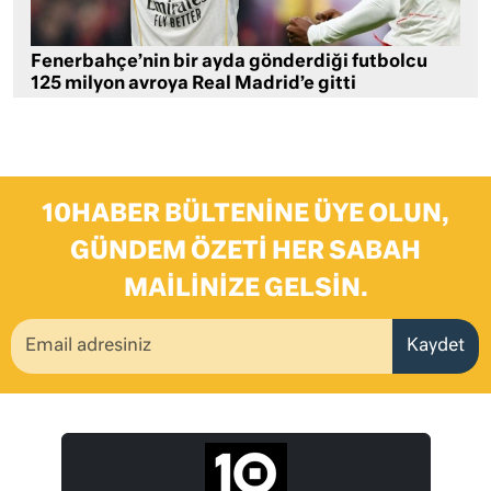
Fenerbahçe’nin bir ayda gönderdiği futbolcu
125 milyon avroya Real Madrid’e gitti
10HABER BÜLTENINE ÜYE OLUN,
GÜNDEM ÖZETI HER SABAH
MAILINIZE GELSIN.
Kaydet