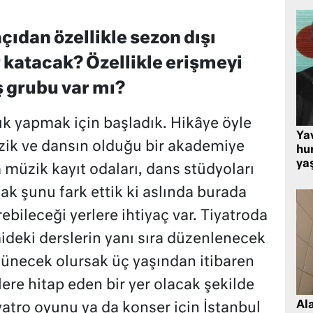
ıdan özellikle sezon dışı
katacak? Özellikle erişmeyi
ş grubu var mı?
ık yapmak için başladık. Hikâye öyle
Ya
üzik ve dansın olduğu bir akademiye
hu
ya
 müzik kayıt odaları, dans stüdyoları
ak şunu fark ettik ki aslında burada
rebileceği yerlere ihtiyaç var. Tiyatroda
deki derslerin yanı sıra düzenlenecek
üşünecek olursak üç yaşından itibaren
ere hitap eden bir yer olacak şekilde
Al
tiyatro oyunu ya da konser için İstanbul