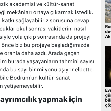
üzik akademisi ve kültür-sanat
ceği mekânları ortaya çıkarmak istedik.
katkı sağlayabiliriz sorusuna cevap
Ro
klar okul sonrası vakitlerini nasıl
de
iyle yola çıkıp sonrasında da projeyi
Ak
l önce biz bu projeye başladığımızda
e oranla daha azdı. Arada geçen
im burada yaşayanların tahmini sayısı
nda bu sayı bir milyonu aşıyor elbette.
bile Bodrum’un kültür-sanat
ın yetişemeyebilir.
Ev
gü
 ayrımcılık yapmak için
bil
çö