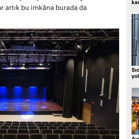
kar
ar artık bu imkâna burada da
Sı
yo