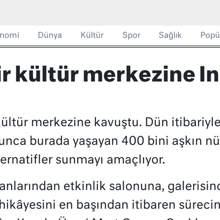
nomi
Dünya
Kültür
Spor
Sağlık
Popü
r kültür merkezine I
ltür merkezine kavuştu. Dün itibariyle
yunca burada yaşayan 400 bini aşkın n
ternatifler sunmayı amaçlıyor.
lanlarından etkinlik salonuna, galerisi
hikâyesini en başından itibaren sürecin