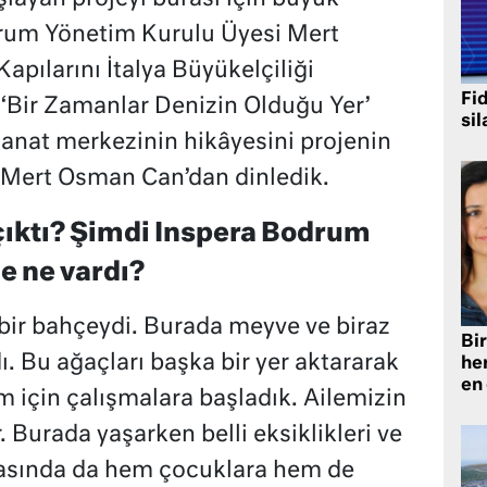
drum Yönetim Kurulu Üyesi Mert
pılarını İtalya Büyükelçiliği
Fi
‘Bir Zamanlar Denizin Olduğu Yer’
sil
sanat merkezinin hikâyesini projenin
 Mert Osman Can’dan dinledik.
 çıktı? Şimdi Inspera Bodrum
e ne vardı?
 bir bahçeydi. Burada meyve ve biraz
Bir
ı. Bu ağaçları başka bir yer aktararak
he
en
m için çalışmalara başladık. Ailemizin
 Burada yaşarken belli eksiklikleri ve
onrasında da hem çocuklara hem de