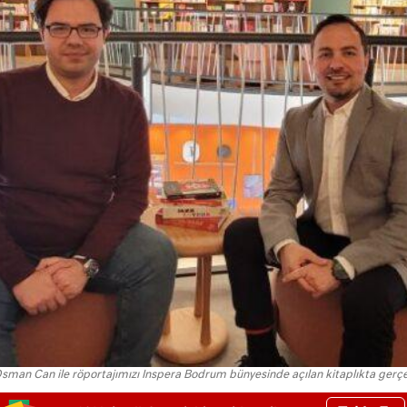
man Can ile röportajımızı Inspera Bodrum bünyesinde açılan kitaplıkta gerçek