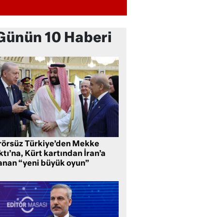
Günün 10 Haberi
rörsüz Türkiye’den Mekke
tı’na, Kürt kartından İran’a
anan “yeni büyük oyun”