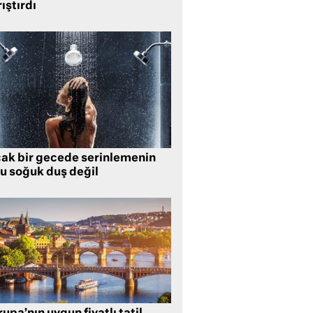
ıştırdı
cak bir gecede serinlemenin
lu soğuk duş değil