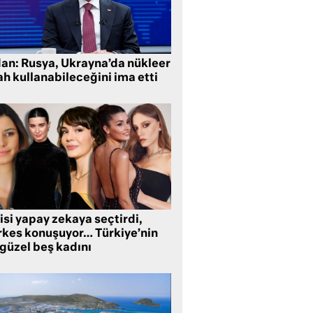
dan: Rusya, Ukrayna’da nükleer
ah kullanabileceğini ima etti
isi yapay zekaya seçtirdi,
rkes konuşuyor… Türkiye’nin
 güzel beş kadını