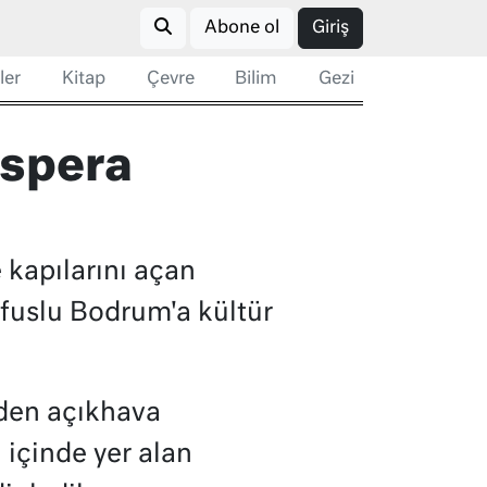
Abone ol
Giriş
ler
Kitap
Çevre
Bilim
Gezi
nspera
 kapılarını açan
üfuslu Bodrum'a kültür
nden açıkhava
 içinde yer alan