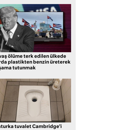
vaş ölüme terk edilen ülkede
rda plastikten benzin üreterek
şama tutunmak
aturka tuvalet Cambridge’i