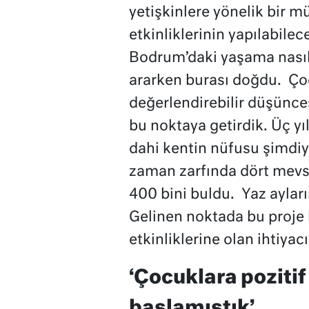
yetişkinlere yönelik bir m
etkinliklerinin yapılabile
Bodrum’daki yaşama nasıl 
ararken burası doğdu. Çocu
değerlendirebilir düşünces
bu noktaya getirdik. Üç yı
dahi kentin nüfusu şimdiy
zaman zarfında dört mevs
400 bini buldu. Yaz ayları
Gelinen noktada bu proje 
etkinliklerine olan ihtiyac
‘Çocuklara pozitif
başlamıştık’