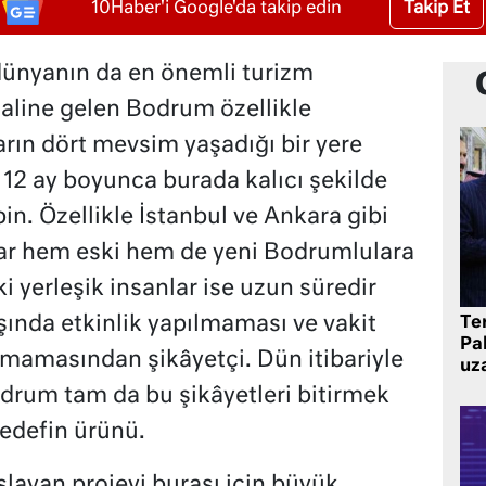
Takip Et
10Haber'i Google'da takip edin
dünyanın da en önemli turizm
haline gelen Bodrum özellikle
ın dört mevsim yaşadığı bir yere
12 ay boyunca burada kalıcı şekilde
n. Özellikle İstanbul ve Ankara gibi
ar hem eski hem de yeni Bodrumlulara
 yerleşik insanlar ise uzun süredir
şında etkinlik yapılmaması ve vakit
Te
Pak
nmamasından şikâyetçi. Dün itibariyle
uz
odrum tam da bu şikâyetleri bitirmek
hedefin ürünü.
şlayan projeyi burası için büyük