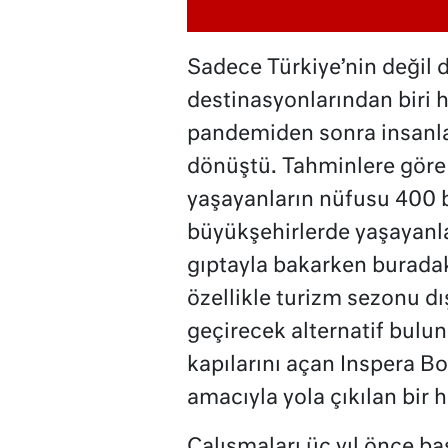
Sadece Türkiye’nin değil 
destinasyonlarından biri 
pandemiden sonra insanlar
dönüştü. Tahminlere göre 
yaşayanların nüfusu 400 bi
büyükşehirlerde yaşayanl
gıptayla bakarken buradaki
özellikle turizm sezonu dı
geçirecek alternatif bulu
kapılarını açan Inspera B
amacıyla yola çıkılan bir 
Çalışmaları üç yıl önce ba