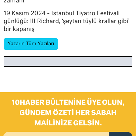
zamanı
19 Kasım 2024 - İstanbul Tiyatro Festivali
günlüğü: III Richard, ‘şeytan tüylü krallar gibi’
bir kapanış
Yazarın Tüm Yazıları
10HABER BÜLTENINE ÜYE OLUN,
GÜNDEM ÖZETI HER SABAH
MAILINIZE GELSIN.