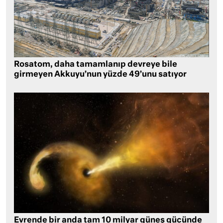
Rosatom, daha tamamlanıp devreye bile
girmeyen Akkuyu’nun yüzde 49’unu satıyor
Evrende bir anda tam 10 milyar güneş gücünde