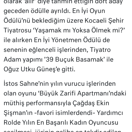
olarak ‘alır’ diye tahmin ettiğin dört aday
geceden ödülle ayrıldı. En İyi Oyun
Ödülü’nü beklediğim üzere Kocaeli Şehir
Tiyatrosu ‘Yaşamak mı Yoksa Ölmek mi?’
ile alırken En İyi Yönetmen Ödülü de
senenin eğlenceli işlerinden, Tiyatro
Adam yapımı ’39 Buçuk Basamak’ ile
Oğuz Utku Güneş’e gitti.
İstos Sahne’nin yılın vurucu işlerinden
olan oyunu ‘Büyük Zarifi Apartmanı’ndaki
müthiş performansıyla Çağdaş Ekin
Şişman’ın -favori isimlerdendi- Yardımcı
Rolde Yılın En Başarılı Kadın Oyuncusu