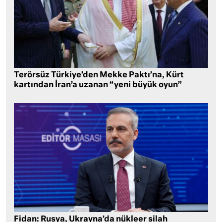
Terörsüz Türkiye’den Mekke Paktı’na, Kürt
kartından İran’a uzanan “yeni büyük oyun”
Fidan: Rusya, Ukrayna’da nükleer silah