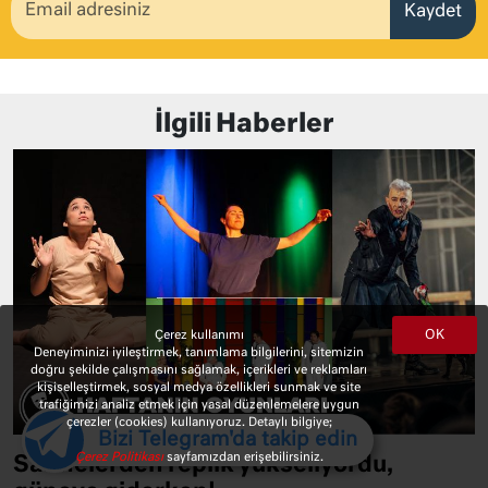
Kaydet
İlgili Haberler
OK
Çerez kullanımı
Deneyiminizi iyileştirmek, tanımlama bilgilerini, sitemizin
doğru şekilde çalışmasını sağlamak, içerikleri ve reklamları
kişiselleştirmek, sosyal medya özellikleri sunmak ve site
trafiğimizi analiz etmek için yasal düzenlemelere uygun
çerezler (cookies) kullanıyoruz. Detaylı bilgiye;
Bizi Telegram'da takip edin
Çerez Politikası
sayfamızdan erişebilirsiniz.
Sahnelerden replik yükseliyordu,