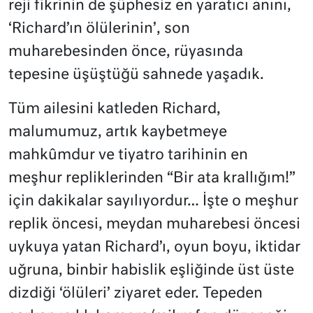
reji fikrinin de şüphesiz en yaratıcı anını,
‘Richard’ın ölülerinin’, son
muharebesinden önce, rüyasında
tepesine üşüştüğü sahnede yaşadık.
Tüm ailesini katleden Richard,
malumumuz, artık kaybetmeye
mahkûmdur ve tiyatro tarihinin en
meşhur repliklerinden “Bir ata krallığım!”
için dakikalar sayılıyordur… İşte o meşhur
replik öncesi, meydan muharebesi öncesi
uykuya yatan Richard’ı, oyun boyu, iktidar
uğruna, binbir habislik eşliğinde üst üste
dizdiği ‘ölüleri’ ziyaret eder. Tepeden