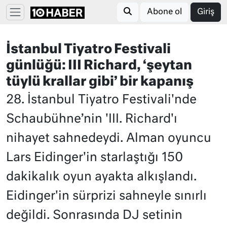
Abone ol
Giriş
İstanbul Tiyatro Festivali
günlüğü: III Richard, ‘şeytan
tüylü krallar gibi’ bir kapanış
28. İstanbul Tiyatro Festivali'nde
Schaubühne’nin 'III. Richard'ı
nihayet sahnedeydi. Alman oyuncu
Lars Eidinger'in starlaştığı 150
dakikalık oyun ayakta alkışlandı.
Eidinger'in sürprizi sahneyle sınırlı
değildi. Sonrasında DJ setinin