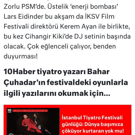
Zorlu PSM’de. Üstelik ‘enerji bombası’
Lars Eidinder bu akşam da İKSV Film
Festivali direktörü Kerem Ayan ile birlikte,
bu kez Cihangir Kiki’de DJ setinin başında
olacak. Çok eğlenceli çalıyor, benden
duyurması!
10Haber tiyatro yazarı Bahar
Çuhadar’ın festivaldeki oyunlarla
ilgili yazılarını okumak için…
İstanbul Tiyatro Festivali
günlüğü: Dünya başımıza
çöküyor kurtaran yok mu!