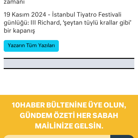
zamanı
19 Kasım 2024 - İstanbul Tiyatro Festivali
günlüğü: III Richard, ‘şeytan tüylü krallar gibi’
bir kapanış
Yazarın Tüm Yazıları
10HABER BÜLTENINE ÜYE OLUN,
GÜNDEM ÖZETI HER SABAH
MAILINIZE GELSIN.