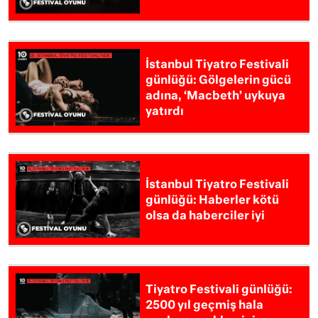
İstanbul Tiyatro Festivali
günlüğü: Gölgelerin gücü
adına, ‘Macbeth’ uykuya
yatırdı
İstanbul Tiyatro Festivali
günlüğü: Haberler kötü
olsa da haberciler iyi
Tiyatro Festivali günlüğü:
2500 yıl geçmiş hala