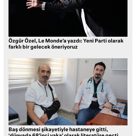
Özgür Özel, Le Monde’a yazdı: Yeni Parti olarak
farklı bir gelecek öneriyoruz
Baş dönmesi şikayetiyle hastaneye gitti,
‘dünyada 68’inci vaka’ olarak literatüre geçti