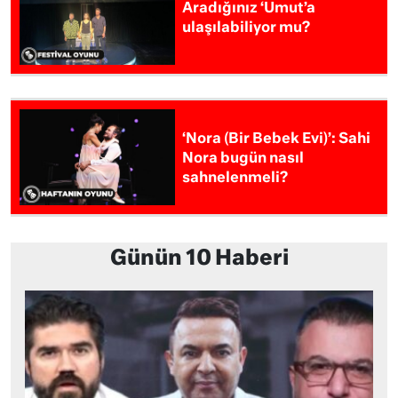
Aradığınız ‘Umut’a
ulaşılabiliyor mu?
‘Nora (Bir Bebek Evi)’: Sahi
Nora bugün nasıl
sahnelenmeli?
Günün 10 Haberi