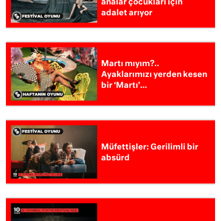
analar çocukları için
adalet arıyor
Martı mıyım?..
Ayaklarımızı yerden kesen
bir ‘Martı’…
Müfettişler: Gerilimli bir
absürd