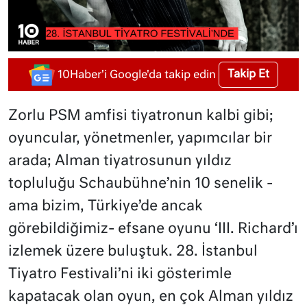
Takip Et
10Haber'i Google'da takip edin
Zorlu PSM amfisi tiyatronun kalbi gibi;
oyuncular, yönetmenler, yapımcılar bir
arada; Alman tiyatrosunun yıldız
topluluğu Schaubühne’nin 10 senelik -
ama bizim, Türkiye’de ancak
görebildiğimiz- efsane oyunu ‘III. Richard’ı
izlemek üzere buluştuk. 28. İstanbul
Tiyatro Festivali’ni iki gösterimle
kapatacak olan oyun, en çok Alman yıldız