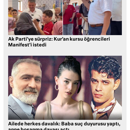
Ak Parti’ye sürpriz: Kur’an kursu öğrencileri
Manifest’i istedi
Ailede herkes davalık: Baba suç duyurusu yaptı,
anne boşanma davası açtı