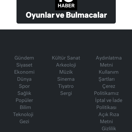
Oyunlar ve Bulmacalar
Gündem
Kültür Sanat
Aydınlatma
Siyaset
Arkeoloji
Metni
Ekonomi
Müzik
Kullanım
Dünya
Sinema
Şartları
Spor
Tiyatro
Çerez
Sağlık
Sergi
Politikamız
Popüler
İptal ve İade
Bilim
Politikası
Teknoloji
Açık Rıza
Gezi
Metni
Gizlilik