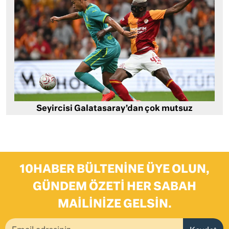
Seyircisi Galatasaray’dan çok mutsuz
10HABER BÜLTENINE ÜYE OLUN,
GÜNDEM ÖZETI HER SABAH
MAILINIZE GELSIN.