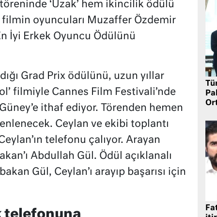
 töreninde ‘Uzak’ hem ikincilik ödülü
e filmin oyuncuları Muzaffer Özdemir
n İyi Erkek Oyuncu Ödülünü
dığı Grad Prix ödülünü, uzun yıllar
Tü
ol’ filmiyle Cannes Film Festivali’nde
Pa
Or
 Güney’e ithaf ediyor. Törenden hemen
enlenecek. Ceylan ve ekibi toplantı
eylan’ın telefonu çalıyor. Arayan
kan’ı Abdullah Gül. Ödül açıklanalı
akan Gül, Ceylan’ı arayıp başarısı için
Fat
 telefonuna