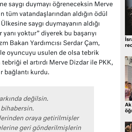
ene saygı duymayı öğreneceksin Merve
in tüm vatandaşlarından aldığın ödül
n. Ülkesine saygı duymayanın aldığı
r yanı yoktur” diyerek bu başarıyı
İsr
izm Bakan Yardımcısı Serdar Çam,
re
e oyuncuyu usulen de olsa tebrik
tebriği el artırdı Merve Dizdar ile PKK,
r bağlantı kurdu.
rkında değilsin.
Ak 
bihabersin.
öğr
rinden oraya getirilmişler
kelerine geri gönderilmişlerin