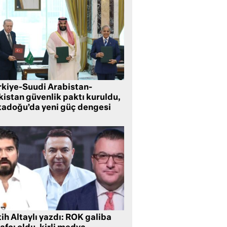
rkiye-Suudi Arabistan-
kistan güvenlik paktı kuruldu,
tadoğu’da yeni güç dengesi
ih Altaylı yazdı: ROK galiba