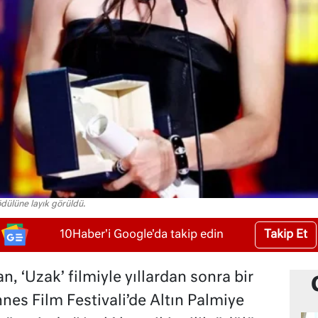
dülüne layık görüldü.
Takip Et
10Haber'i Google'da takip edin
, ‘Uzak’ filmiyle yıllardan sonra bir
es Film Festivali’de Altın Palmiye