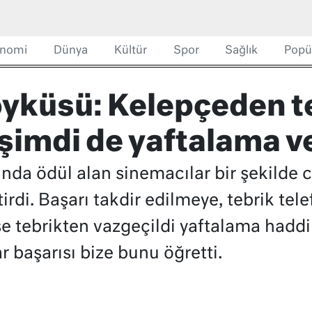
nomi
Dünya
Kültür
Spor
Sağlık
Popü
 öyküsü: Kelepçeden t
şimdi de yaftalama ve
ında ödül alan sinemacılar bir şekilde c
tirdi. Başarı takdir edilmeye, tebrik tel
se tebrikten vazgeçildi yaftalama hadd
r başarısı bize bunu öğretti.