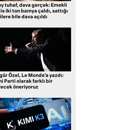
ay tuhaf, dava gerçek: Emekli
is iki ton bamya çaldı, sattığı
ilere bile dava açıldı
gür Özel, Le Monde’a yazdı:
i Parti olarak farklı bir
lecek öneriyoruz