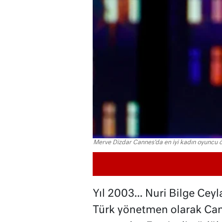
Merve Dizdar Cannes'da en iyi kadın oyuncu ö
Yıl 2003… Nuri Bilge Ceylan
Türk yönetmen olarak Cann