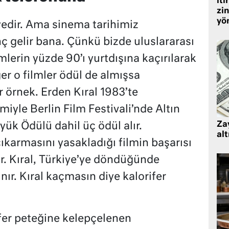
iti
zin
yö
yedir. Ama sinema tarihimiz
 gelir bana. Çünkü bizde uluslararası
mlerin yüzde 90’ı yurtdışına kaçırılarak
ğer o filmler ödül de almışsa
 örnek. Erden Kıral 1983’te
miyle Berlin Film Festivali’nde Altın
Zay
üyük Ödülü dahil üç ödül alır.
alt
ıkarmasını yasakladığı filmin başarısı
ır. Kıral, Türkiye’ye döndüğünde
nır. Kıral kaçmasın diye kalorifer
ifer peteğine kelepçelenen