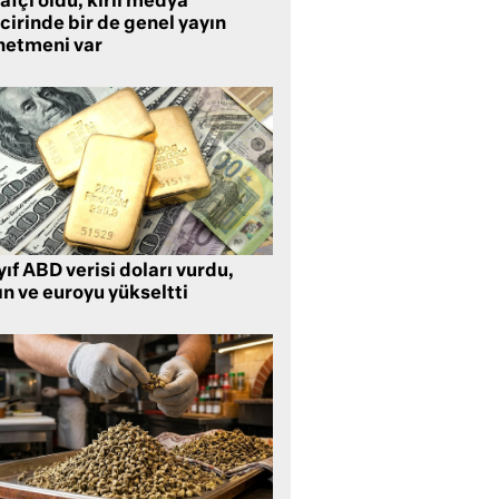
rafçı oldu, kirli medya
cirinde bir de genel yayın
netmeni var
ıf ABD verisi doları vurdu,
ın ve euroyu yükseltti