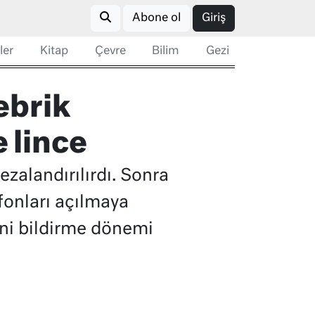
Abone ol
Giriş
ler
Kitap
Çevre
Bilim
Gezi
ebrik
 lince
ezalandırılırdı. Sonra
efonları açılmaya
ini bildirme dönemi