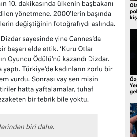
ın 10. dakikasında ülkenin başbakanı
Ol
pol
edilen yönetmene. 2000’lerin başında
kiş
lerin değiştiğinin fotoğrafıydı aslında.
Dizdar sayesinde yine Cannes’da
r başarı elde ettik. ‘Kuru Otlar
adın Oyuncu Ödülü’nü kazandı Dizdar.
yaptı. Türkiye’de kadınların zorlu bir
m vurdu. Sonrası vay sen misin
Öz
Yen
iriler hatta yaftalamalar, tuhaf
ge
zaketen bir tebrik bile yoktu.
lerinden biri daha.