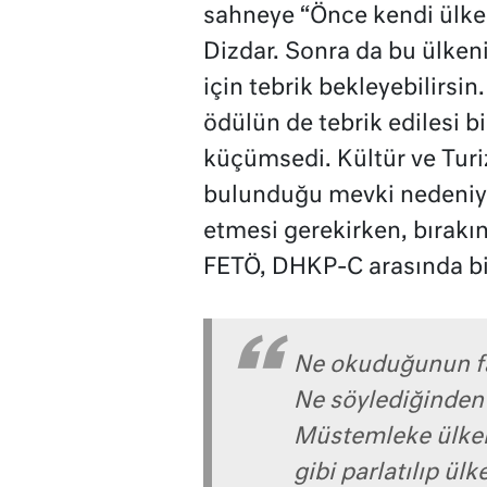
sahneye “Önce kendi ülk
Dizdar. Sonra da bu ülken
için tebrik bekleyebilirsi
ödülün de tebrik edilesi bi
küçümsedi. Kültür ve Tur
bulunduğu mevki nedeniyl
etmesi gerekirken, bırakın 
FETÖ, DHKP-C arasında bi
Ne okuduğunun fa
Ne söylediğinden 
Müstemleke ülkele
gibi parlatılıp ül