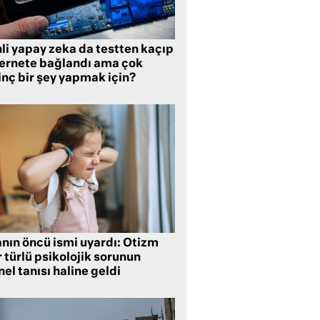
li yapay zeka da testten kaçıp
ternete bağlandı ama çok
inç bir şey yapmak için?
anın öncü ismi uyardı: Otizm
 türlü psikolojik sorunun
el tanısı haline geldi