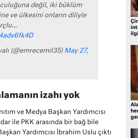
culuğuna değil, iki büklüm
e ve ülkesini onların diliyle
Çin
rçlu…
in
ilg
04adv6fk4D
valı (@emrecemil35)
May 27,
alamanın izahı yok
Al
her
 Tanıtım ve Medya Başkan Yardımcısı
gen
dar ile PKK arasında bir bağ bile
aşkan Yardımcısı İbrahim Uslu çıktı