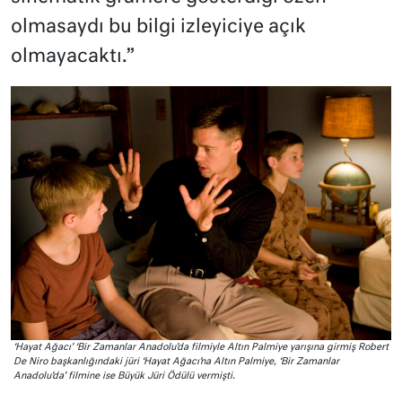
olmasaydı bu bilgi izleyiciye açık
olmayacaktı.”
‘Hayat Ağacı’ ‘Bir Zamanlar Anadolu’da filmiyle Altın Palmiye yarışına girmiş Robert
De Niro başkanlığındaki jüri ‘Hayat Ağacı’na Altın Palmiye, ‘Bir Zamanlar
Anadolu’da’ filmine ise Büyük Jüri Ödülü vermişti.