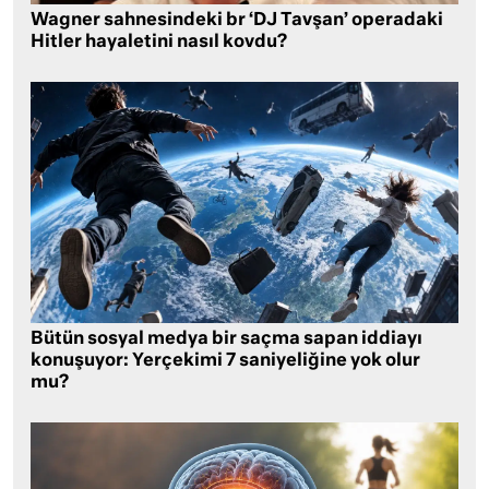
Wagner sahnesindeki br ‘DJ Tavşan’ operadaki
Hitler hayaletini nasıl kovdu?
Bütün sosyal medya bir saçma sapan iddiayı
konuşuyor: Yerçekimi 7 saniyeliğine yok olur
mu?