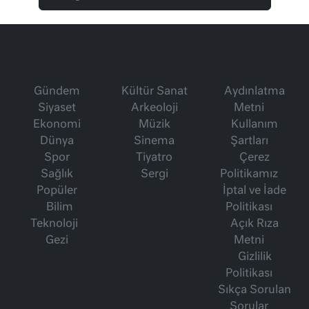
Gündem
Kültür Sanat
Aydınlatma
Siyaset
Arkeoloji
Metni
Ekonomi
Müzik
Kullanım
Dünya
Sinema
Şartları
Spor
Tiyatro
Çerez
Sağlık
Sergi
Politikamız
Popüler
İptal ve İade
Bilim
Politikası
Teknoloji
Açık Rıza
Gezi
Metni
Gizlilik
Politikası
Sıkça Sorulan
Sorular