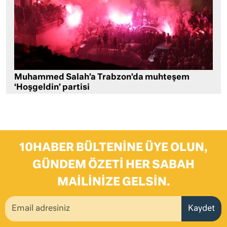
Muhammed Salah’a Trabzon’da muhteşem
‘Hoşgeldin’ partisi
10HABER BÜLTENINE ÜYE OLUN,
GÜNDEM ÖZETI HER SABAH
MAILINIZE GELSIN.
Kaydet