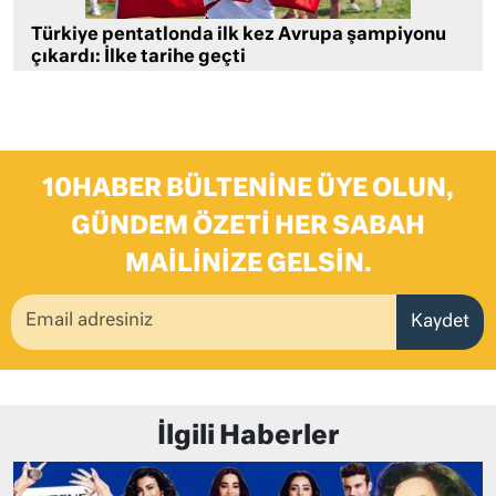
Türkiye pentatlonda ilk kez Avrupa şampiyonu
çıkardı: İlke tarihe geçti
10HABER BÜLTENINE ÜYE OLUN,
GÜNDEM ÖZETI HER SABAH
MAILINIZE GELSIN.
Kaydet
İlgili Haberler