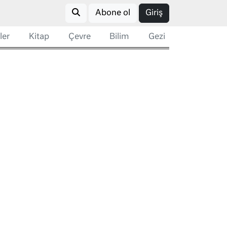
Abone ol
Giriş
ler
Kitap
Çevre
Bilim
Gezi