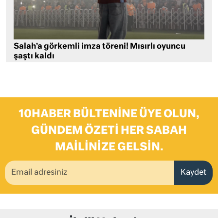
Salah’a görkemli imza töreni! Mısırlı oyuncu
şaştı kaldı
10HABER BÜLTENINE ÜYE OLUN,
GÜNDEM ÖZETI HER SABAH
MAILINIZE GELSIN.
Kaydet