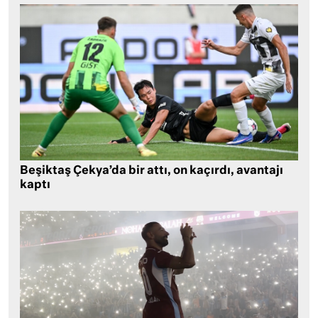
Beşiktaş Çekya’da bir attı, on kaçırdı, avantajı
kaptı