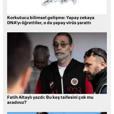
Korkutucu bilimsel gelişme: Yapay zekaya
DNA’yı öğrettiler, o da yapay virüs yarattı
Fatih Altaylı yazdı: Bu keş taifesini çok mu
aradınız?