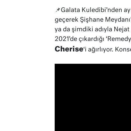
📌Galata Kuledibi’nden ay
geçerek Şişhane Meydanı’n
ya da şimdiki adıyla Nejat
2021’de çıkardığı ‘Remed
Cherise
‘i ağırlıyor. Kon