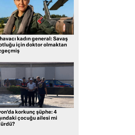
 havacı kadın general: Savaş
lotluğu için doktor olmaktan
zgeçmiş
yon’da korkunç şüphe: 4
şındaki çocuğu ailesi mi
dürdü?