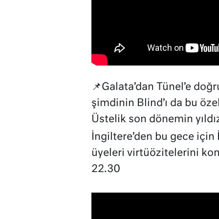
📌Galata’dan Tünel’e doğr
şimdinin Blind’ı da bu öze
Üstelik son dönemin yıldız
İngiltere’den bu gece için
üyeleri virtüözitelerini k
22.30