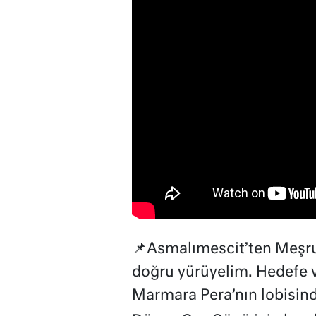
📌Asmalımescit’ten Meşrut
doğru yürüyelim. Hedefe 
Marmara Pera’nın lobisind