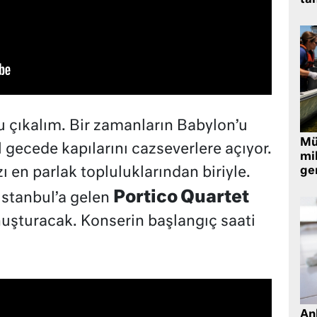
tan
u çıkalım. Bir zamanların Babylon’u
Müt
l gecede kapılarını cazseverlere açıyor.
mi
ı en parlak topluluklarından biriyle.
ger
Portico Quartet
 İstanbul’a gelen
onuşturacak. Konserin başlangıç saati
Ank