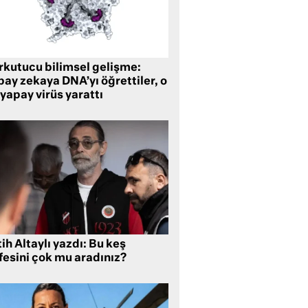
rkutucu bilimsel gelişme:
ay zekaya DNA’yı öğrettiler, o
yapay virüs yarattı
ih Altaylı yazdı: Bu keş
fesini çok mu aradınız?