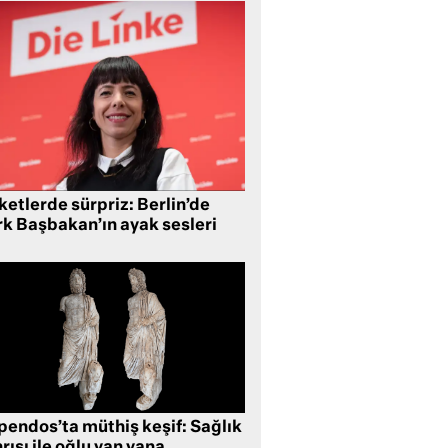
etlerde sürpriz: Berlin’de
rk Başbakan’ın ayak sesleri
pendos’ta müthiş keşif: Sağlık