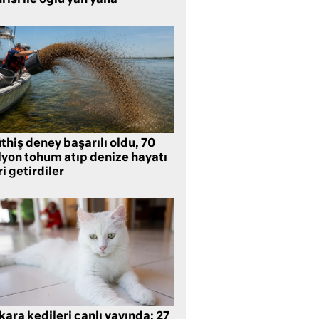
rısı ile oğlu yan yana
hiş deney başarılı oldu, 70
lyon tohum atıp denize hayatı
i getirdiler
ara kedileri canlı yayında: 27