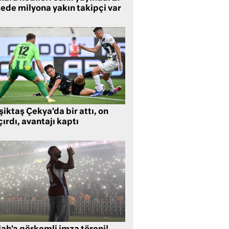
kede milyona yakın takipçi var
iktaş Çekya’da bir attı, on
ırdı, avantajı kaptı