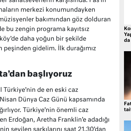
er sanatseverlerin karşısında. Fas’ın
lamaların merkezi konumundayken
 müzisyenler bakımından göz dolduran
de bu zengin programa kayıtsız
Ko
Yap
köy’de daha yoğun bir şekilde
da 
n peşinden gidelim. İlk durağımız
ta’dan başlıyoruz
 Türkiye’nin de en eski caz
 Nisan Dünya Caz Günü kapsamında
Fat
ağırlıyor. Türkiye’nin önemli caz
tai
len Erdoğan, Aretha Franklin’e adadığı
n sevilen şarkılarını saat 21.30’dan