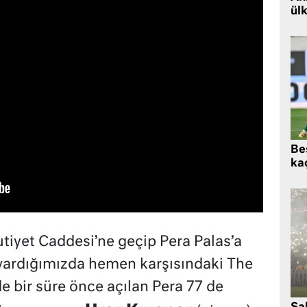
ül
Beş
kaç
iyet Caddesi’ne geçip Pera Palas’a
vardığımızda hemen karşısındaki The
e bir süre önce açılan Pera 77 de