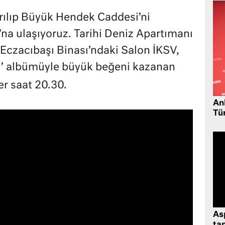
rılıp Büyük Hendek Caddesi’ni
a ulaşıyoruz. Tarihi Deniz Apartımanı
 Eczacıbaşı Binası’ndaki Salon İKSV,
y’ albümüyle büyük beğeni kazanan
ser saat 20.30.
Ank
Tü
As