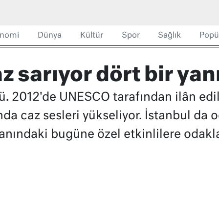
nomi
Dünya
Kültür
Spor
Sağlık
Popü
 sarıyor dört bir yan
. 2012'de UNESCO tarafından ilân edi
da caz sesleri yükseliyor. İstanbul da o
yanındaki bugüne özel etkinlilere odakl