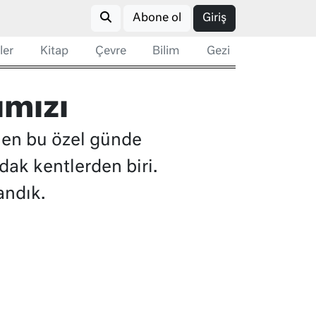
Abone ol
Giriş
ler
Kitap
Çevre
Bilim
Gezi
ımızı
len bu özel günde
dak kentlerden biri.
andık.