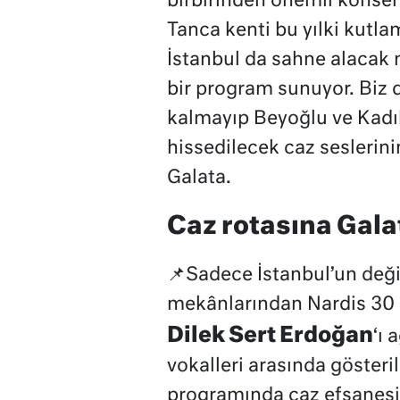
birbirinden önemli konserl
Tanca kenti bu yılki kut
İstanbul da sahne alacak
bir program sunuyor. Biz 
kalmayıp Beyoğlu ve Kadı
hissedilecek caz seslerini
Galata.
Caz rotasına Gala
📌Sadece İstanbul’un değil
mekânlarından Nardis 30
Dilek Sert Erdoğan
‘ı 
vokalleri arasında gösteri
programında caz efsanesini