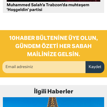
Muhammed Salah’a Trabzon’da muhteşem
‘Hoşgeldin’ partisi
10HABER BÜLTENINE ÜYE OLUN,
GÜNDEM ÖZETI HER SABAH
MAILINIZE GELSIN.
Kaydet
İlgili Haberler