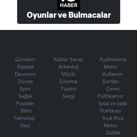
Oyunlar ve Bulmacalar
Gündem
Kültür Sanat
Aydınlatma
Siyaset
Arkeoloji
Metni
Ekonomi
Müzik
Kullanım
Dünya
Sinema
Şartları
Spor
Tiyatro
Çerez
Sağlık
Sergi
Politikamız
Popüler
İptal ve İade
Bilim
Politikası
Teknoloji
Açık Rıza
Gezi
Metni
Gizlilik