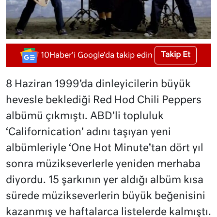
Takip Et
10Haber'i Google'da takip edin
8 Haziran 1999’da dinleyicilerin büyük
hevesle beklediği Red Hod Chili Peppers
albümü çıkmıştı. ABD’li topluluk
‘Californication’ adını taşıyan yeni
albümleriyle ‘One Hot Minute’tan dört yıl
sonra müzikseverlerle yeniden merhaba
diyordu. 15 şarkının yer aldığı albüm kısa
sürede müzikseverlerin büyük beğenisini
kazanmış ve haftalarca listelerde kalmıştı.