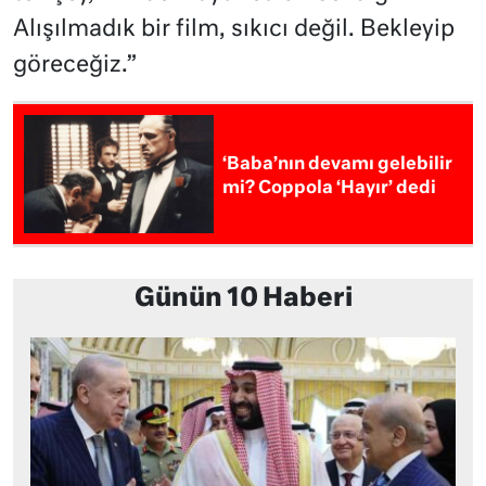
Alışılmadık bir film, sıkıcı değil. Bekleyip
göreceğiz.”
‘Baba’nın devamı gelebilir
mi? Coppola ‘Hayır’ dedi
Günün 10 Haberi