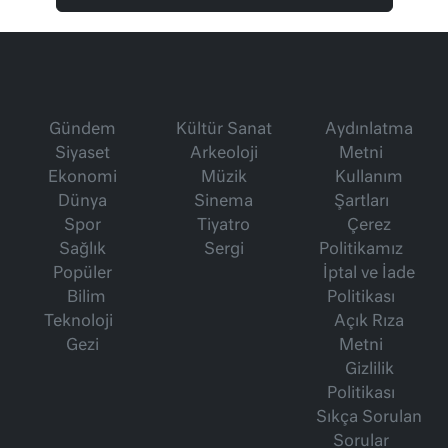
Gündem
Kültür Sanat
Aydınlatma
Siyaset
Arkeoloji
Metni
Ekonomi
Müzik
Kullanım
Dünya
Sinema
Şartları
Spor
Tiyatro
Çerez
Sağlık
Sergi
Politikamız
Popüler
İptal ve İade
Bilim
Politikası
Teknoloji
Açık Rıza
Gezi
Metni
Gizlilik
Politikası
Sıkça Sorulan
Sorular