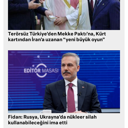
Terörsüz Türkiye’den Mekke Paktı’na, Kürt
kartından İran’a uzanan “yeni büyük oyun”
Fidan: Rusya, Ukrayna’da nükleer silah
kullanabileceğini ima etti