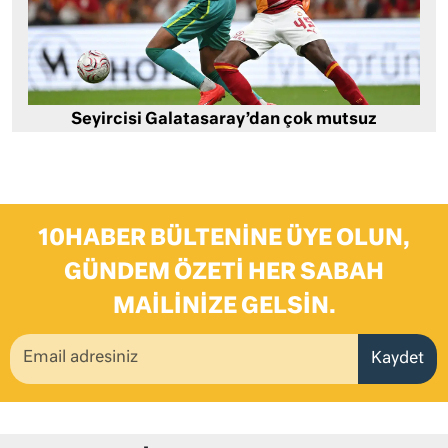
Seyircisi Galatasaray’dan çok mutsuz
10HABER BÜLTENINE ÜYE OLUN,
GÜNDEM ÖZETI HER SABAH
MAILINIZE GELSIN.
Kaydet