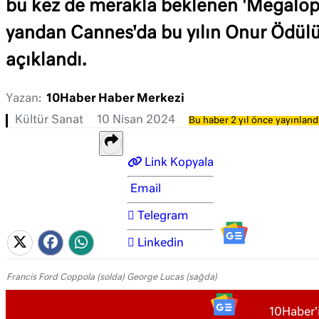
bu kez de merakla beklenen 'Megalopol
yandan Cannes'da bu yılın Onur Ödülü
açıklandı.
Yazan:
10Haber Haber Merkezi
Kültür Sanat
10 Nisan 2024
Bu haber 2 yıl önce yayınland
Link Kopyala
Email
Telegram
Linkedin
Francis Ford Coppola (solda) George Lucas (sağda)
10Haber'i