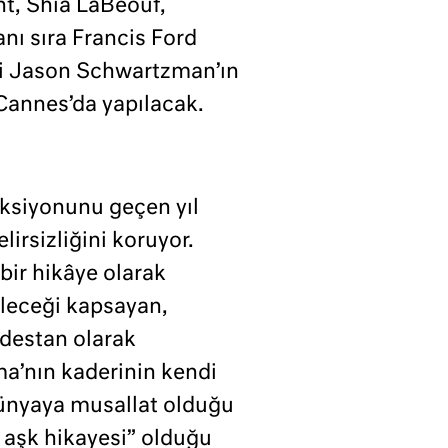
ht, Shia LaBeouf,
nı sıra Francis Ford
eni Jason Schwartzman’ın
 Cannes’da yapılacak.
ksiyonunu geçen yıl
irsizliğini koruyor.
bir hikâye olarak
geleceği kapsayan,
 destan olarak
a’nın kaderinin kendi
ünyaya musallat olduğu
r aşk hikayesi” olduğu