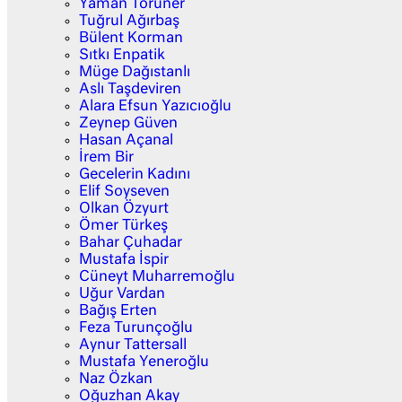
Yaman Törüner
Tuğrul Ağırbaş
Bülent Korman
Sıtkı Enpatik
Müge Dağıstanlı
Aslı Taşdeviren
Alara Efsun Yazıcıoğlu
Zeynep Güven
Hasan Açanal
İrem Bir
Gecelerin Kadını
Elif Soyseven
Olkan Özyurt
Ömer Türkeş
Bahar Çuhadar
Mustafa İspir
Cüneyt Muharremoğlu
Uğur Vardan
Bağış Erten
Feza Turunçoğlu
Aynur Tattersall
Mustafa Yeneroğlu
Naz Özkan
Oğuzhan Akay