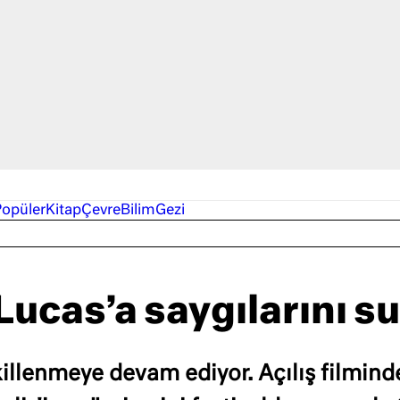
Popüler
Kitap
Çevre
Bilim
Gezi
ucas’a saygılarını s
killenmeye devam ediyor. Açılış filmin