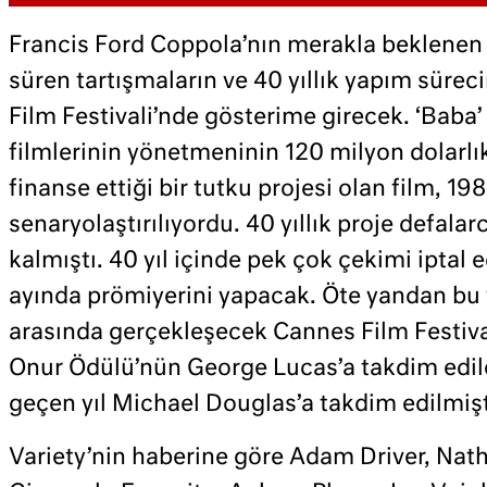
Francis Ford Coppola’nın merakla beklenen ‘
süren tartışmaların ve 40 yıllık yapım sürec
Film Festivali’nde gösterime girecek. ‘Baba’ 
filmlerinin yönetmeninin 120 milyon dolarlı
finanse ettiği bir tutku projesi olan film, 19
senaryolaştırılıyordu. 40 yıllık proje defala
kalmıştı. 40 yıl içinde pek çok çekimi iptal 
ayında prömiyerini yapacak. Öte yandan bu y
arasında gerçekleşecek Cannes Film Festiva
Onur Ödülü’nün George Lucas’a takdim edile
geçen yıl Michael Douglas’a takdim edilmişt
Variety’nin haberine göre Adam Driver, Na