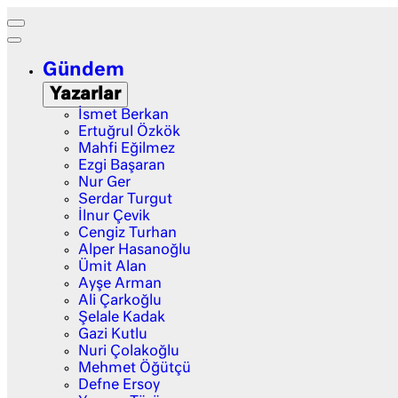
Gündem
Yazarlar
İsmet Berkan
Ertuğrul Özkök
Mahfi Eğilmez
Ezgi Başaran
Nur Ger
Serdar Turgut
İlnur Çevik
Cengiz Turhan
Alper Hasanoğlu
Ümit Alan
Ayşe Arman
Ali Çarkoğlu
Şelale Kadak
Gazi Kutlu
Nuri Çolakoğlu
Mehmet Öğütçü
Defne Ersoy