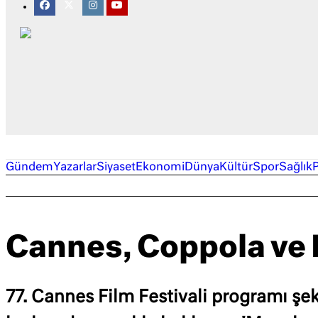
Gündem
Yazarlar
Siyaset
Ekonomi
Dünya
Kültür
Spor
Sağlık
Cannes, Coppola ve L
77. Cannes Film Festivali programı şe