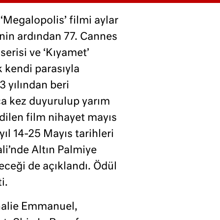
Megalopolis’ filmi aylar
inin ardından 77. Cannes
serisi ve ‘Kıyamet’
k kendi parasıyla
83 yılından beri
rca kez duyurulup yarım
edilen film nihayet mayıs
ıl 14-25 Mayıs tarihleri
li’nde Altın Palmiye
ceği de açıklandı. Ödül
i.
thalie Emmanuel,