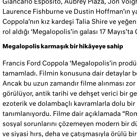
Giancarlo Esposito, Aubrey Plaza, Jon Voig
Laurence Fishburne ve Dustin Hoffman’ın ya
Coppola’nın kız kardeşi Talia Shire ve yeğ
rol aldığı ‘Megalopolis’in galası 17 Mayıs’ta
Megalopolis karmaşık bir hikâyeye sahip
Francis Ford Coppola ‘Megalopolis’in prodü
tamamladı. Filmin konusuna dair detaylar bel
Ancak bu uzun zamandır filme alınması zor 
görülüyor, antik tarihi ve dehşet verici bir 
ezoterik ve dolambaçlı kavramlarla dolu bir
tanımlanıyordu. Filme dair açıklamada “Rom
sosyal sorunlarını çözemeyen modern bir d
ve siyasi hırs, deha ve çatışmasıyla örülü bi