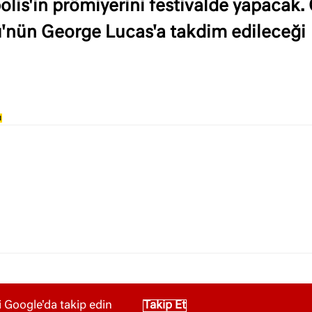
is'in prömiyerini festivalde yapacak.
'nün George Lucas'a takdim edileceği
ı
 Google'da takip edin
Takip Et