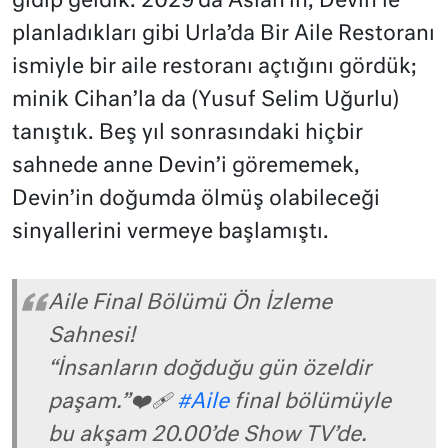
gidip geldik. 2029’da Aslan’ın, Devin’le
planladıkları gibi Urla’da Bir Aile Restoranı
ismiyle bir aile restoranı açtığını gördük;
minik Cihan’la da (Yusuf Selim Uğurlu)
tanıştık. Beş yıl sonrasındaki hiçbir
sahnede anne Devin’i görememek,
Devin’in doğumda ölmüş olabileceği
sinyallerini vermeye başlamıştı.
Aile Final Bölümü Ön İzleme
Sahnesi!
“İnsanların doğduğu gün özeldir
paşam.”❤️‍🩹
#Aile
final bölümüyle
bu akşam 20.00’de Show TV’de.