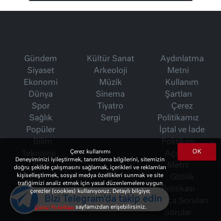
Gündem
Kültür Sanat
Aydınlatma
Siyaset
Arkeoloji
Metni
Ekonomi
Müzik
Kullanım
Dünya
Sinema
Şartları
Spor
Tiyatro
Çerez
Sağlık
Sergi
Politikamız
Popüler
İptal ve İade
Bilim
Politikası
OK
Çerez kullanımı
Teknoloji
Açık Rıza
Deneyiminizi iyileştirmek, tanımlama bilgilerini, sitemizin
Gezi
Metni
doğru şekilde çalışmasını sağlamak, içerikleri ve reklamları
kişiselleştirmek, sosyal medya özellikleri sunmak ve site
Gizlilik
trafiğimizi analiz etmek için yasal düzenlemelere uygun
Politikası
çerezler (cookies) kullanıyoruz. Detaylı bilgiye;
Bizi Telegram'da takip edin
Sıkça Sorulan
Çerez Politikası
sayfamızdan erişebilirsiniz.
Sorular