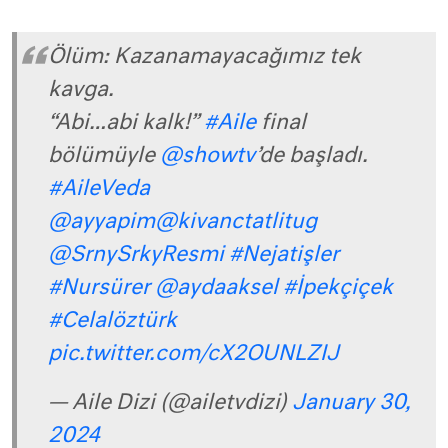
Ölüm: Kazanamayacağımız tek
kavga.
“Abi…abi kalk!”
#Aile
final
bölümüyle
@showtv
’de başladı.
#AileVeda
@ayyapim
@kivanctatlitug
@SrnySrkyResmi
#Nejatişler
#Nursürer
@aydaaksel
#İpekçiçek
#Celalöztürk
pic.twitter.com/cX2OUNLZIJ
— Aile Dizi (@ailetvdizi)
January 30,
2024