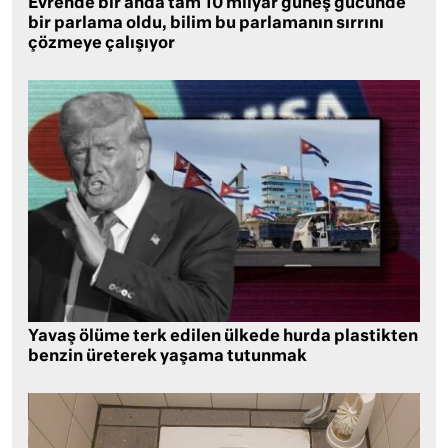
Evrende bir anda tam 10 milyar güneş gücünde
bir parlama oldu, bilim bu parlamanın sırrını
çözmeye çalışıyor
Yavaş ölüme terk edilen ülkede hurda plastikten
benzin üreterek yaşama tutunmak