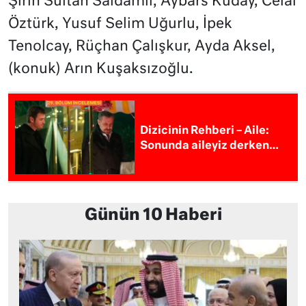
Şirin Sultan Saldamlı, Aybars Kuday, Celal
Öztürk, Yusuf Selim Uğurlu, İpek
Tenolcay, Rüçhan Çalışkur, Ayda Aksel,
(konuk) Arın Kuşaksızoğlu.
Dizicinin Rehberi – Aile:
Sonunda aileyiz derken…
Günün 10 Haberi