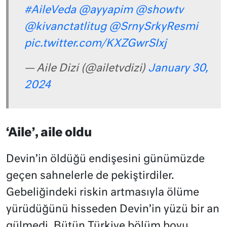
#AileVeda
@ayyapim
@showtv
@kivanctatlitug
@SrnySrkyResmi
pic.twitter.com/KXZGwrSIxj
— Aile Dizi (@ailetvdizi)
January 30,
2024
‘Aile’, aile oldu
Devin’in öldüğü endişesini günümüzde
geçen sahnelerle de pekiştirdiler.
Gebeliğindeki riskin artmasıyla ölüme
yürüdüğünü hisseden Devin’in yüzü bir an
gülmedi. Bütün Türkiye bölüm boyu