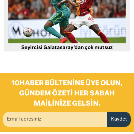
Seyircisi Galatasaray’dan çok mutsuz
10HABER BÜLTENINE ÜYE OLUN,
GÜNDEM ÖZETI HER SABAH
MAILINIZE GELSIN.
Kaydet