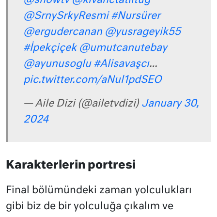
@showtv
@kivanctatlitug
@SrnySrkyResmi
#Nursürer
@ergudercanan
@yusrageyik55
#İpekçiçek
@umutcanutebay
@ayunusoglu
#Alisavaşcı
…
pic.twitter.com/aNul1pdSEO
— Aile Dizi (@ailetvdizi)
January 30,
2024
Karakterlerin portresi
Final bölümündeki zaman yolculukları
gibi biz de bir yolculuğa çıkalım ve