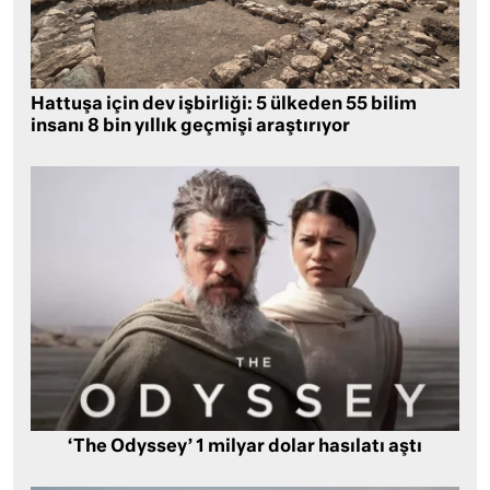
Hattuşa için dev işbirliği: 5 ülkeden 55 bilim
insanı 8 bin yıllık geçmişi araştırıyor
‘The Odyssey’ 1 milyar dolar hasılatı aştı