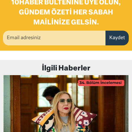
10HABER BÜLTENINE ÜYE OLUN,
GÜNDEM ÖZETI HER SABAH
MAILINIZE GELSIN.
Kaydet
İlgili Haberler