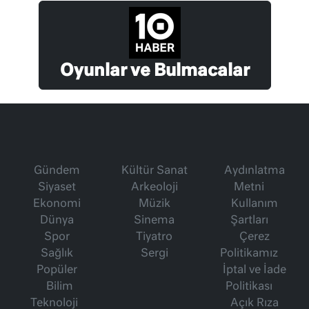
Oyunlar ve Bulmacalar
Gündem
Kültür Sanat
Aydınlatma
Siyaset
Arkeoloji
Metni
Ekonomi
Müzik
Kullanım
Dünya
Sinema
Şartları
Spor
Tiyatro
Çerez
Sağlık
Sergi
Politikamız
Popüler
İptal ve İade
Bilim
Politikası
Teknoloji
Açık Rıza