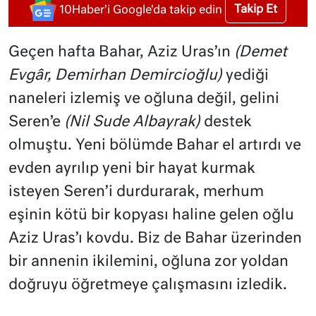
Takip Et
10Haber'i Google'da takip edin
Geçen hafta Bahar, Aziz Uras’ın
(Demet
Evgâr, Demirhan Demircioğlu)
yediği
naneleri izlemiş ve oğluna değil, gelini
Seren’e
(Nil Sude Albayrak)
destek
olmuştu. Yeni bölümde Bahar el artırdı ve
evden ayrılıp yeni bir hayat kurmak
isteyen Seren’i durdurarak, merhum
eşinin kötü bir kopyası haline gelen oğlu
Aziz Uras’ı kovdu. Biz de Bahar üzerinden
bir annenin ikilemini, oğluna zor yoldan
doğruyu öğretmeye çalışmasını izledik.