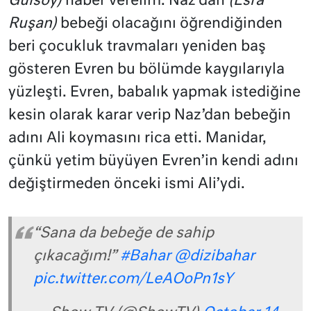
Gülsoy)
haber verelim. Naz’dan
(Esra
Ruşan)
bebeği olacağını öğrendiğinden
beri çocukluk travmaları yeniden baş
gösteren Evren bu bölümde kaygılarıyla
yüzleşti. Evren, babalık yapmak istediğine
kesin olarak karar verip Naz’dan bebeğin
adını Ali koymasını rica etti. Manidar,
çünkü yetim büyüyen Evren’in kendi adını
değiştirmeden önceki ismi Ali’ydi.
“Sana da bebeğe de sahip
çıkacağım!”
#Bahar
@dizibahar
pic.twitter.com/LeAOoPn1sY