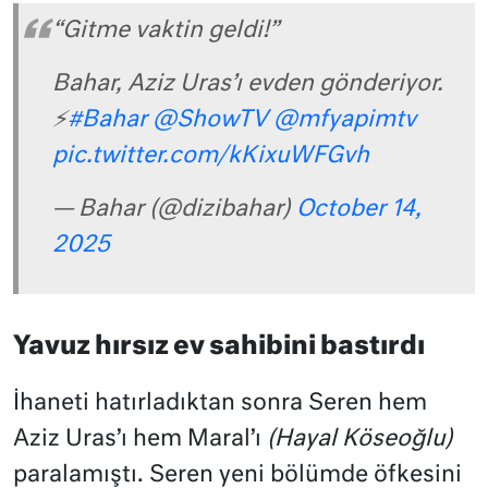
“Gitme vaktin geldi!”
Bahar, Aziz Uras’ı evden gönderiyor.
⚡
#Bahar
@ShowTV
@mfyapimtv
pic.twitter.com/kKixuWFGvh
— Bahar (@dizibahar)
October 14,
2025
Yavuz hırsız ev sahibini bastırdı
İhaneti hatırladıktan sonra Seren hem
Aziz Uras’ı hem Maral’ı
(Hayal Köseoğlu)
paralamıştı. Seren yeni bölümde öfkesini