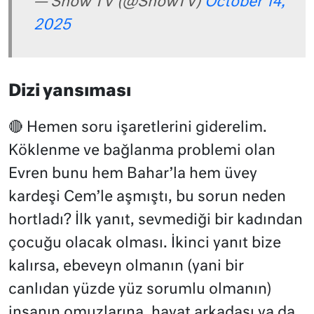
— Show TV (@ShowTV)
October 14,
2025
Dizi yansıması
🔴 Hemen soru işaretlerini giderelim.
Köklenme ve bağlanma problemi olan
Evren bunu hem Bahar’la hem üvey
kardeşi Cem’le aşmıştı, bu sorun neden
hortladı? İlk yanıt, sevmediği bir kadından
çocuğu olacak olması. İkinci yanıt bize
kalırsa, ebeveyn olmanın (yani bir
canlıdan yüzde yüz sorumlu olmanın)
insanın omuzlarına, hayat arkadaşı ya da