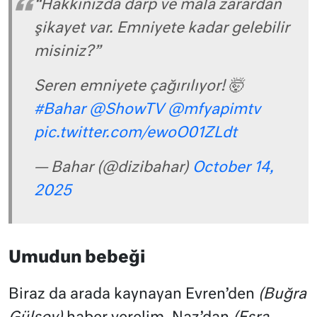
“Hakkınızda darp ve mala zarardan
şikayet var. Emniyete kadar gelebilir
misiniz?”
Seren emniyete çağırılıyor! 🤯
#Bahar
@ShowTV
@mfyapimtv
pic.twitter.com/ewoO01ZLdt
— Bahar (@dizibahar)
October 14,
2025
Umudun bebeği
Biraz da arada kaynayan Evren’den
(Buğra