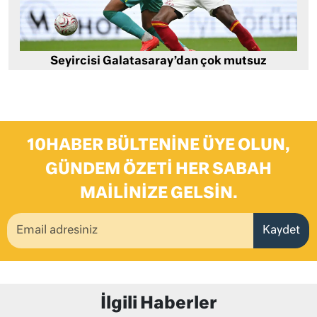
Seyircisi Galatasaray’dan çok mutsuz
10HABER BÜLTENINE ÜYE OLUN,
GÜNDEM ÖZETI HER SABAH
MAILINIZE GELSIN.
Kaydet
İlgili Haberler