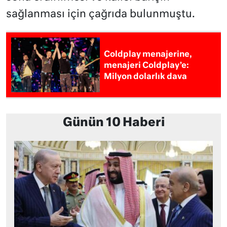
sağlanması için çağrıda bulunmuştu.
Coldplay menajerine,
menajeri Coldplay’e:
Milyon dolarlık dava
Günün 10 Haberi