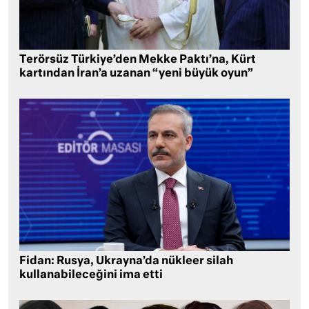
Terörsüz Türkiye’den Mekke Paktı’na, Kürt
kartından İran’a uzanan “yeni büyük oyun”
Fidan: Rusya, Ukrayna’da nükleer silah
kullanabileceğini ima etti