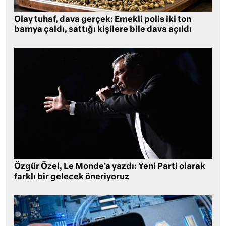
Olay tuhaf, dava gerçek: Emekli polis iki ton
bamya çaldı, sattığı kişilere bile dava açıldı
Özgür Özel, Le Monde’a yazdı: Yeni Parti olarak
farklı bir gelecek öneriyoruz