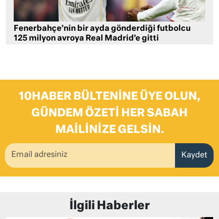
Fenerbahçe’nin bir ayda gönderdiği futbolcu
125 milyon avroya Real Madrid’e gitti
10HABER BÜLTENINE ÜYE OLUN,
GÜNDEM ÖZETI HER SABAH
MAILINIZE GELSIN.
Kaydet
İlgili Haberler