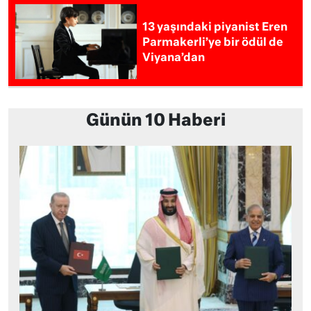
13 yaşındaki piyanist Eren
Parmakerli’ye bir ödül de
Viyana’dan
Günün 10 Haberi