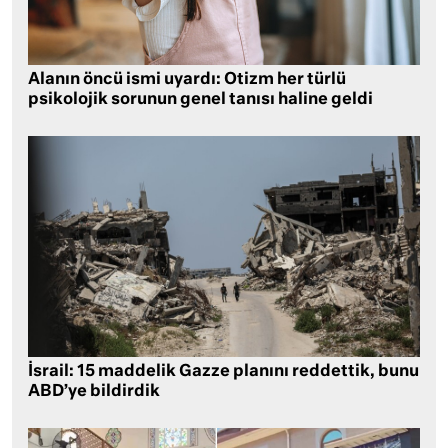
Alanın öncü ismi uyardı: Otizm her türlü
psikolojik sorunun genel tanısı haline geldi
İsrail: 15 maddelik Gazze planını reddettik, bunu
ABD’ye bildirdik