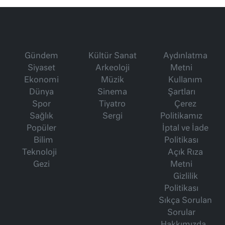
Gündem
Kültür Sanat
Aydınlatma
Siyaset
Arkeoloji
Metni
Ekonomi
Müzik
Kullanım
Dünya
Sinema
Şartları
Spor
Tiyatro
Çerez
Sağlık
Sergi
Politikamız
Popüler
İptal ve İade
Bilim
Politikası
Teknoloji
Açık Rıza
Gezi
Metni
Gizlilik
Politikası
Sıkça Sorulan
Sorular