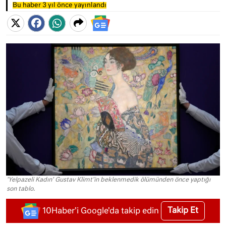
Bu haber 3 yıl önce yayınlandı
'Yelpazeli Kadın' Gustav Klimt'in beklenmedik ölümünden önce yaptığı
son tablo.
Takip Et
10Haber'i Google'da takip edin