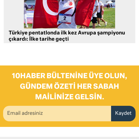
Türkiye pentatlonda ilk kez Avrupa şampiyonu
çıkardı: İlke tarihe geçti
10HABER BÜLTENINE ÜYE OLUN,
GÜNDEM ÖZETI HER SABAH
MAILINIZE GELSIN.
Kaydet