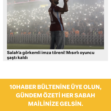
Salah’a görkemli imza töreni! Mısırlı oyuncu
şaştı kaldı
10HABER BÜLTENINE ÜYE OLUN,
GÜNDEM ÖZETI HER SABAH
MAILINIZE GELSIN.