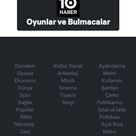
Oyunlar ve Bulmacalar
Gündem
Kültür Sanat
Aydınlatma
Siyaset
Arkeoloji
Metni
Ekonomi
Müzik
Kullanım
Dünya
Sinema
Şartları
Spor
Tiyatro
Çerez
Sağlık
Sergi
Politikamız
Popüler
İptal ve İade
Bilim
Politikası
Teknoloji
Açık Rıza
Gezi
Metni