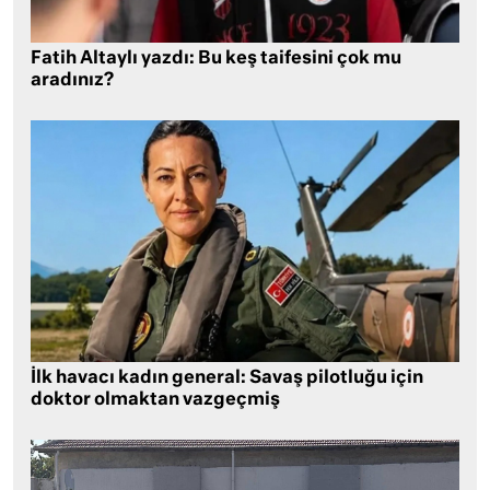
Fatih Altaylı yazdı: Bu keş taifesini çok mu
aradınız?
İlk havacı kadın general: Savaş pilotluğu için
doktor olmaktan vazgeçmiş