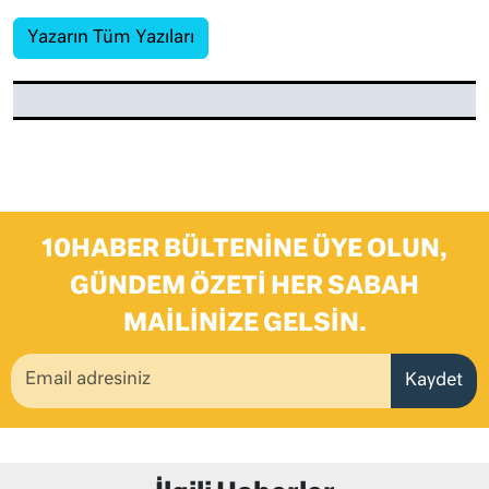
Yazarın Tüm Yazıları
10HABER BÜLTENINE ÜYE OLUN,
GÜNDEM ÖZETI HER SABAH
MAILINIZE GELSIN.
Kaydet