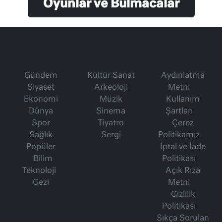
Oyunlar ve Bulmacalar
Gündem
Kültür Sanat
Aydınlatma
Siyaset
Arkeoloji
Metni
Ekonomi
Müzik
Kullanım
Dünya
Sinema
Şartları
Spor
Tiyatro
Çerez
Sağlık
Sergi
Politikamız
Popüler
İptal ve İade
Bilim
Politikası
Teknoloji
Açık Rıza
Gezi
Metni
Gizlilik
Politikası
Sıkça Sorulan