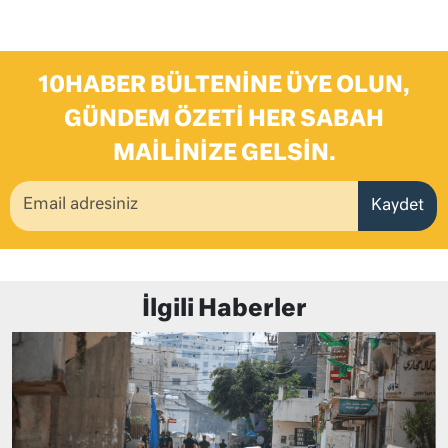
10HABER BÜLTENINE ÜYE OLUN,
GÜNDEM ÖZETI HER SABAH
MAILINIZE GELSIN.
Kaydet
İlgili Haberler