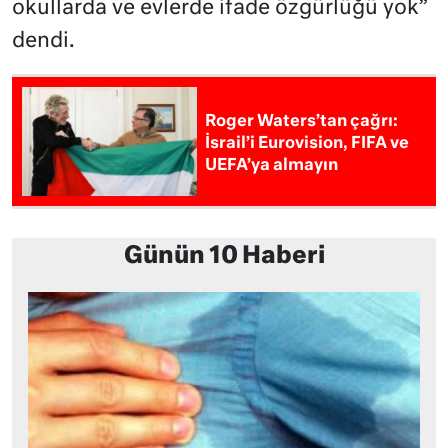
okullarda ve evlerde ifade özgürlüğü yok”
dendi.
Roger Waters’tan çağrı:
İsrail’i Eurovision, FIFA ve
UEFA’ya almayın
Günün 10 Haberi