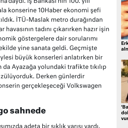
daydı. İş Bankası’nın 100. yılı
ala konserine 10Haber ekonomi şefi
atıldık. İTÜ-Maslak metro durağından
 havasının tadını çıkarırken hazır işin
mik göstergelere dair sorularımı
Er
kilde yine sanata geldi. Geçmişte
al
öylesi büyük konserleri anlatırken bir
da Ayazağa yolundaki trafikte tıkılıp
 üzülüyorduk. Derken günlerdir
onserin gerçekleşeceği Volkswagen
‘Ba
go sahnede
dol
vu
ımızda adeta bir şıklık yarışı vardı.