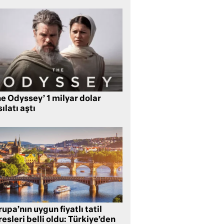
e Odyssey’ 1 milyar dolar
ılatı aştı
upa’nın uygun fiyatlı tatil
esleri belli oldu: Türkiye’den