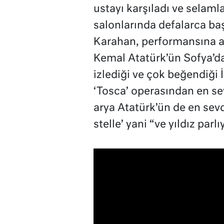
ustayı karşıladı ve selamla
salonlarında defalarca ba
Karahan, performansına an
Kemal Atatürk’ün Sofya’d
izlediği ve çok beğendiği
‘Tosca’ operasından en sev
arya Atatürk’ün de en sevdi
stelle’ yani “ve yıldız parl