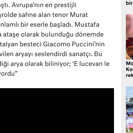
bir
ştı. Avrupa’nın en prestijli
şrolde sahne alan tenor Murat
lamlı bir eserle başladı. Mustafa
a ataşe olarak bulunduğu dönemde
 İtalyan besteci Giacomo Puccini’nin
ilen aryayı seslendirdi sanatçı. Bu
ği arya olarak biliniyor; ‘E lucevan le
Mo
Ko
ıyordu”
rek