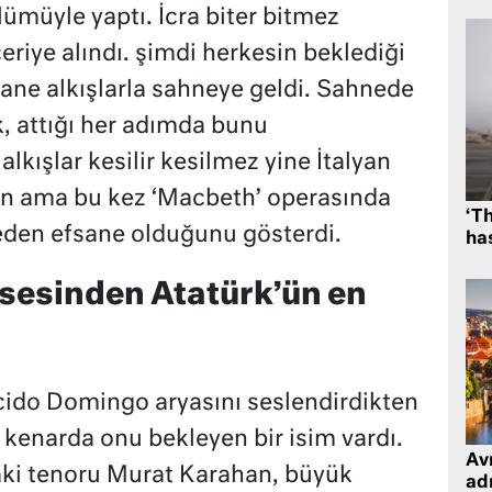
lümüyle yaptı. İcra biter bitmez
riye alındı. şimdi herkesin beklediği
sane alkışlarla sahneye geldi. Sahnede
, attığı her adımda bunu
lkışlar kesilir kesilmez yine İtalyan
en ama bu kez ‘Macbeth’ operasında
‘Th
neden efsane olduğunu gösterdi.
has
sesinden Atatürk’ün en
ido Domingo aryasını seslendirdikten
 kenarda onu bekleyen bir isim vardı.
Avr
aki tenoru Murat Karahan, büyük
adr