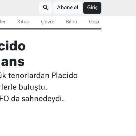
Abone ol
Giriş
ler
Kitap
Çevre
Bilim
Gezi
acido
mans
yük tenorlardan Placido
lerle buluştu.
İFO da sahnedeydi.