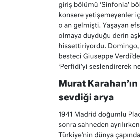
giriş bölümü ‘Sinfonia’ bö
konsere yetişemeyenler içe
o an gelmişti. Yaşayan ef
olmaya duyduğu derin aşk
hissettiriyordu. Domingo, a
besteci Giuseppe Verdi’d
‘Perfidi’yi seslendirerek 
Murat Karahan’ın 
sevdiği arya
1941 Madrid doğumlu Plac
sonra sahneden ayrılırken
Türkiye’nin dünya çapınd