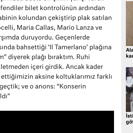
fendiler bilet kontrolünün ardından
binin kolundan çekiştirip plak satılan
celli, Maria Callas, Mario Lanza ve
arşımda duruyordu. Geçenlerde
ında bahsettiği ‘Il Tamerlano’ plağına
Al
kar
ım” diyerek plağı bıraktım. Ruhi
kletmeden içeri girdik. Ancak kader
ettiğimizin aksine koltuklarımız farklı
geçtik; ve o anons: “Konserin
ldı”
İst
gö