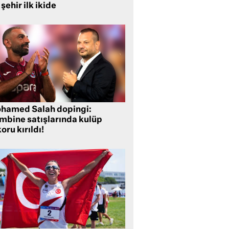
 şehir ilk ikide
hamed Salah dopingi:
mbine satışlarında kulüp
oru kırıldı!