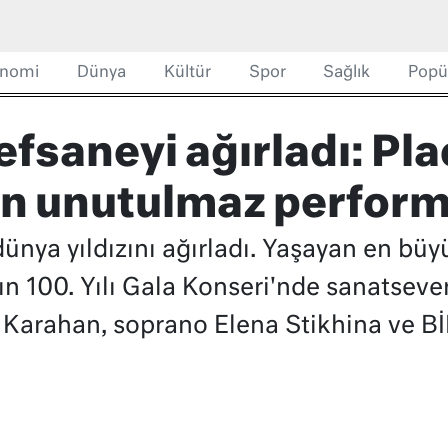
nomi
Dünya
Kültür
Spor
Sağlık
Popü
 efsaneyi ağırladı: Pl
n unutulmaz perfor
dünya yıldızını ağırladı. Yaşayan en bü
n 100. Yılı Gala Konseri'nde sanatsever
Karahan, soprano Elena Stikhina ve B