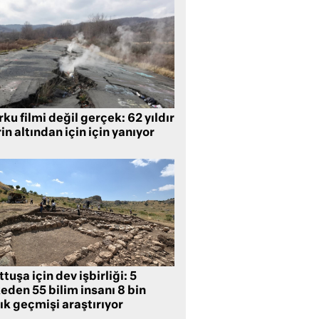
ku filmi değil gerçek: 62 yıldır
in altından için için yanıyor
tuşa için dev işbirliği: 5
eden 55 bilim insanı 8 bin
lık geçmişi araştırıyor