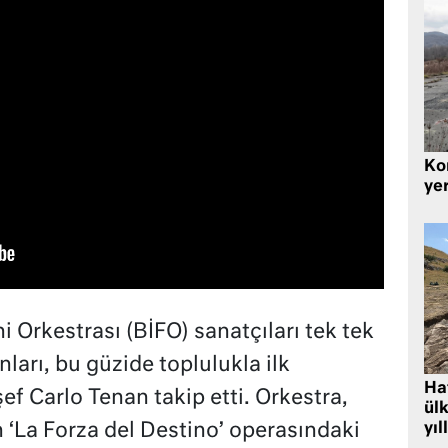
Kor
yer
 Orkestrası (BİFO) sanatçıları tek tek
nları, bu güzide toplulukla ilk
Hat
f Carlo Tenan takip etti. Orkestra,
ülk
yıl
in ‘La Forza del Destino’ operasındaki