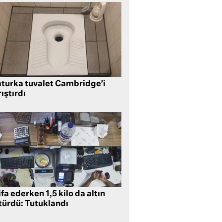
aturka tuvalet Cambridge’i
ıştırdı
ifa ederken 1,5 kilo da altın
türdü: Tutuklandı