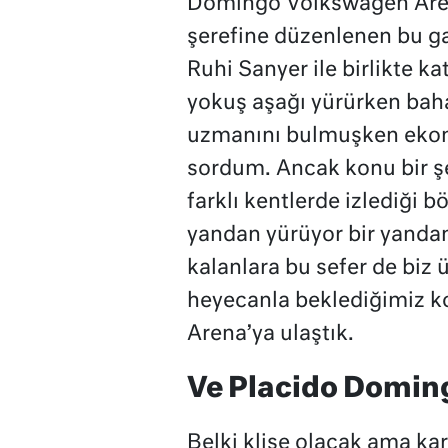
Domingo Volkswagen Arena’
şerefine düzenlenen bu g
Ruhi Sanyer ile birlikte k
yokuş aşağı yürürken bahar
uzmanını bulmuşken ekono
sordum. Ancak konu bir şe
farklı kentlerde izlediği b
yandan yürüyor bir yandan 
kalanlara bu sefer de biz
heyecanla beklediğimiz k
Arena’ya ulaştık.
Ve Placido Domin
Belki klişe olacak ama karş