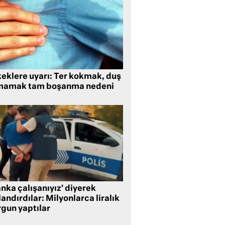
keklere uyarı: Ter kokmak, duş
mamak tam boşanma nedeni
nka çalışanıyız’ diyerek
andırdılar: Milyonlarca liralık
rgun yaptılar