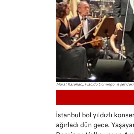
Murat Karahan,, Placido Domingo ve şef Carl
İstanbul bol yıldızlı kons
ağırladı dün gece. Yaşaya