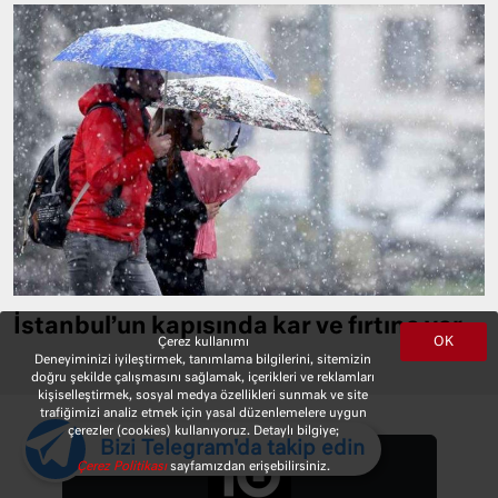
İstanbul’un kapısında kar ve fırtına var
OK
Çerez kullanımı
Deneyiminizi iyileştirmek, tanımlama bilgilerini, sitemizin
doğru şekilde çalışmasını sağlamak, içerikleri ve reklamları
kişiselleştirmek, sosyal medya özellikleri sunmak ve site
trafiğimizi analiz etmek için yasal düzenlemelere uygun
çerezler (cookies) kullanıyoruz. Detaylı bilgiye;
Bizi Telegram'da takip edin
Çerez Politikası
sayfamızdan erişebilirsiniz.