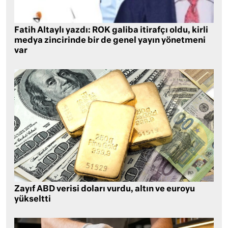
Fatih Altaylı yazdı: ROK galiba itirafçı oldu, kirli
medya zincirinde bir de genel yayın yönetmeni
var
Zayıf ABD verisi doları vurdu, altın ve euroyu
yükseltti