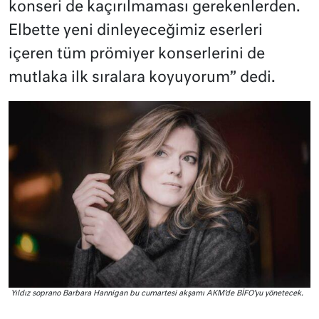
konseri de kaçırılmaması gerekenlerden.
Elbette yeni dinleyeceğimiz eserleri
içeren tüm prömiyer konserlerini de
mutlaka ilk sıralara koyuyorum” dedi.
Yıldız soprano Barbara Hannigan bu cumartesi akşamı AKM’de BİFO’yu yönetecek.