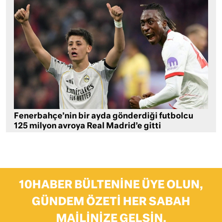
Fenerbahçe’nin bir ayda gönderdiği futbolcu
125 milyon avroya Real Madrid’e gitti
10HABER BÜLTENINE ÜYE OLUN,
GÜNDEM ÖZETI HER SABAH
MAILINIZE GELSIN.