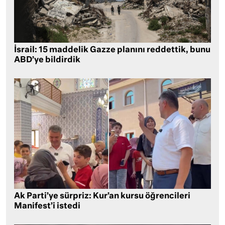
İsrail: 15 maddelik Gazze planını reddettik, bunu
ABD’ye bildirdik
Ak Parti’ye sürpriz: Kur’an kursu öğrencileri
Manifest’i istedi