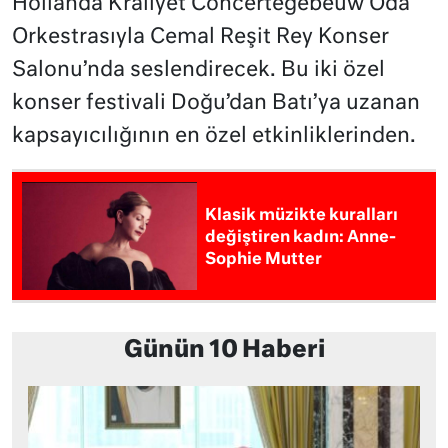
Hollanda Kraliyet Concertegebeuw Oda
Orkestrasıyla Cemal Reşit Rey Konser
Salonu’nda seslendirecek. Bu iki özel
konser festivali Doğu’dan Batı’ya uzanan
kapsayıcılığının en özel etkinliklerinden.
Klasik müzikte kuralları
değiştiren kadın: Anne-
Sophie Mutter
Günün 10 Haberi