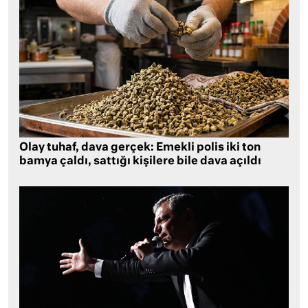
Olay tuhaf, dava gerçek: Emekli polis iki ton
bamya çaldı, sattığı kişilere bile dava açıldı