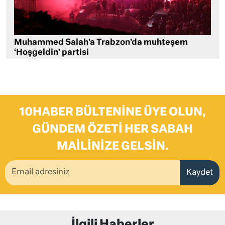
Muhammed Salah’a Trabzon’da muhteşem
‘Hoşgeldin’ partisi
10HABER BÜLTENINE ÜYE OLUN,
GÜNDEM ÖZETI HER SABAH
MAILINIZE GELSIN.
Kaydet
İlgili Haberler