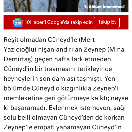
Takip Et
10Haber'i Google'da takip edin
Reşit olmadan Cüneyd’le (Mert
Yazıcıoğlu) nişanlandırılan Zeynep (Mina
Demirtaş) geçen hafta fark etmeden
Cüneyd’in bir travmasını tetikleyince
heyheylerin son damlası taşmıştı. Yeni
bölümde Cüneyd o kızgınlıkla Zeynep’i
memleketine geri götürmeye kalktı; neyse
ki başaramadı. Evlenmek istemeyen, sağı
solu belli olmayan Cüneyd’den de korkan
Zeynep’le empati yapamayan Cüneyd’in