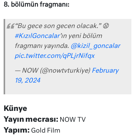
8. bölümün fragmanı:
“Bu gece son gecen olacak.” 😧
#KızılGoncalar
’ın yeni bölüm
fragmanı yayında.
@kizil_goncalar
pic.twitter.com/qPLjrNifqx
— NOW (@nowtvturkiye)
February
19, 2024
Künye
Yayın mecrası:
NOW TV
Yapım:
Gold Film