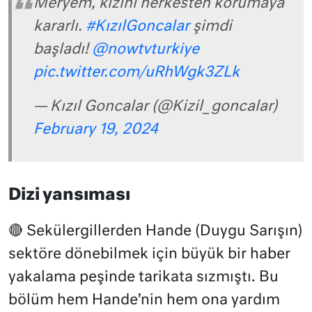
Meryem, kızını herkesten korumaya
kararlı.
#KızılGoncalar
şimdi
başladı!
@nowtvturkiye
pic.twitter.com/uRhWgk3ZLk
— Kızıl Goncalar (@Kizil_goncalar)
February 19, 2024
Dizi yansıması
🔴 Sekülergillerden Hande (Duygu Sarışın)
sektöre dönebilmek için büyük bir haber
yakalama peşinde tarikata sızmıştı. Bu
bölüm hem Hande’nin hem ona yardım