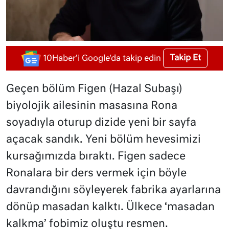
Takip Et
10Haber'i Google'da takip edin
Geçen bölüm Figen (Hazal Subaşı)
biyolojik ailesinin masasına Rona
soyadıyla oturup dizide yeni bir sayfa
açacak sandık. Yeni bölüm hevesimizi
kursağımızda bıraktı. Figen sadece
Ronalara bir ders vermek için böyle
davrandığını söyleyerek fabrika ayarlarına
dönüp masadan kalktı. Ülkece ‘masadan
kalkma’ fobimiz oluştu resmen.