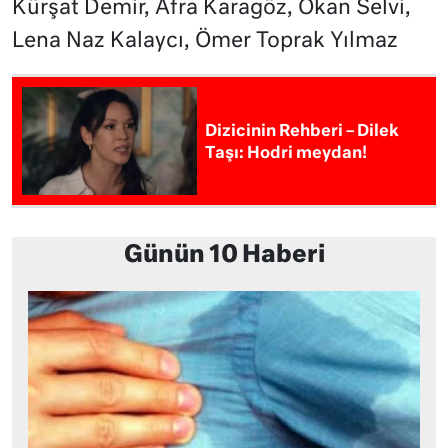
Kürşat Demir, Afra Karagöz, Okan Selvi,
Lena Naz Kalaycı, Ömer Toprak Yılmaz
Dizicinin Rehberi – Dilek
Taşı: Hodri meydan!
Günün 10 Haberi