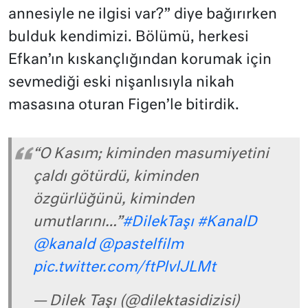
annesiyle ne ilgisi var?” diye bağırırken
bulduk kendimizi. Bölümü, herkesi
Efkan’ın kıskançlığından korumak için
sevmediği eski nişanlısıyla nikah
masasına oturan Figen’le bitirdik.
“O Kasım; kiminden masumiyetini
çaldı götürdü, kiminden
özgürlüğünü, kiminden
umutlarını…”
#DilekTaşı
#KanalD
@kanald
@pastelfilm
pic.twitter.com/ftPlvlJLMt
— Dilek Taşı (@dilektasidizisi)