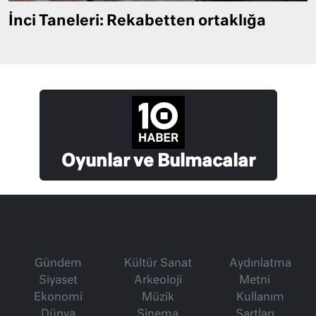
İnci Taneleri: Rekabetten ortaklığa
Oyunlar ve Bulmacalar
Gündem
Kültür Sanat
Aydınlatma
Siyaset
Arkeoloji
Metni
Ekonomi
Müzik
Kullanım
Dünya
Sinema
Şartları