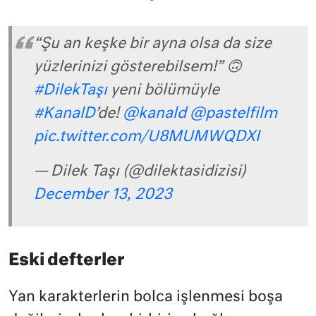
“Şu an keşke bir ayna olsa da size
yüzlerinizi gösterebilsem!” 🙃
#DilekTaşı
yeni bölümüyle
#KanalD
’de!
@kanald
@pastelfilm
pic.twitter.com/U8MUMWQDXI
— Dilek Taşı (@dilektasidizisi)
December 13, 2023
Eski defterler
Yan karakterlerin bolca işlenmesi boşa