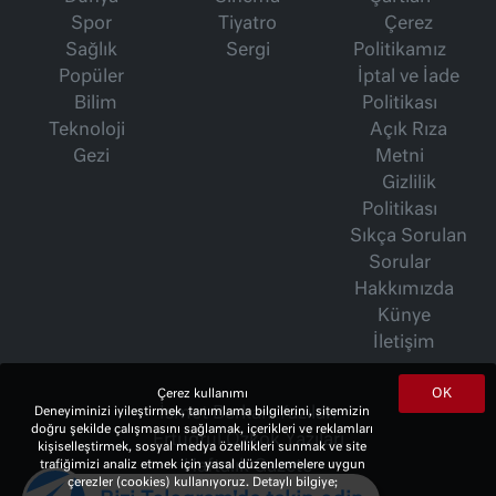
Spor
Tiyatro
Çerez
Sağlık
Sergi
Politikamız
Popüler
İptal ve İade
Bilim
Politikası
Teknoloji
Açık Rıza
Gezi
Metni
Gizlilik
Politikası
Sıkça Sorulan
Sorular
Hakkımızda
Künye
İletişim
OK
Çerez kullanımı
Deneyiminizi iyileştirmek, tanımlama bilgilerini, sitemizin
İsmet Berkan Yazıları
doğru şekilde çalışmasını sağlamak, içerikleri ve reklamları
Ertuğrul Özkök Yazıları
kişiselleştirmek, sosyal medya özellikleri sunmak ve site
trafiğimizi analiz etmek için yasal düzenlemelere uygun
Haftalık Gazete
çerezler (cookies) kullanıyoruz. Detaylı bilgiye;