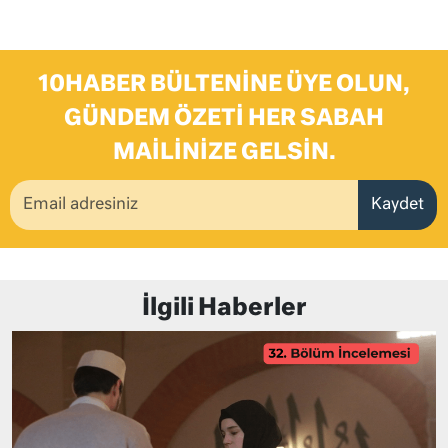
10HABER BÜLTENINE ÜYE OLUN,
GÜNDEM ÖZETI HER SABAH
MAILINIZE GELSIN.
Kaydet
İlgili Haberler