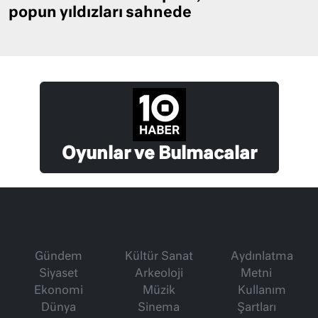
popun yıldızları sahnede
Oyunlar ve Bulmacalar
Gündem
Kültür Sanat
Aydınlatma
Siyaset
Arkeoloji
Metni
Ekonomi
Müzik
Kullanım
Dünya
Sinema
Şartları