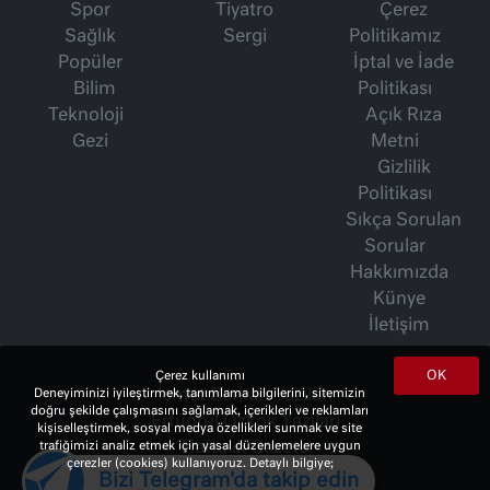
Spor
Tiyatro
Çerez
Sağlık
Sergi
Politikamız
Popüler
İptal ve İade
Bilim
Politikası
Teknoloji
Açık Rıza
Gezi
Metni
Gizlilik
Politikası
Sıkça Sorulan
Sorular
Hakkımızda
Künye
İletişim
OK
Çerez kullanımı
İsmet Berkan Yazıları
Deneyiminizi iyileştirmek, tanımlama bilgilerini, sitemizin
doğru şekilde çalışmasını sağlamak, içerikleri ve reklamları
Ertuğrul Özkök Yazıları
kişiselleştirmek, sosyal medya özellikleri sunmak ve site
Haftalık Gazete
trafiğimizi analiz etmek için yasal düzenlemelere uygun
çerezler (cookies) kullanıyoruz. Detaylı bilgiye;
Bizi Telegram'da takip edin