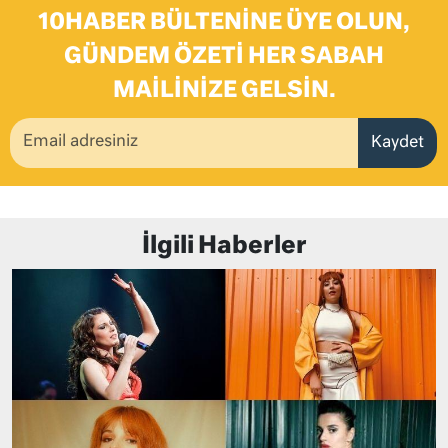
10HABER BÜLTENINE ÜYE OLUN,
GÜNDEM ÖZETI HER SABAH
MAILINIZE GELSIN.
Kaydet
İlgili Haberler