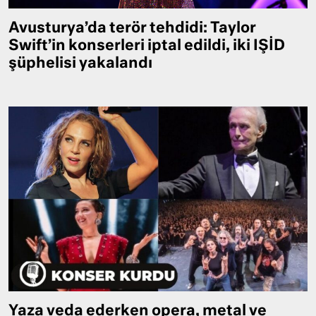
Avusturya’da terör tehdidi: Taylor
Swift’in konserleri iptal edildi, iki IŞİD
şüphelisi yakalandı
Yaza veda ederken opera, metal ve