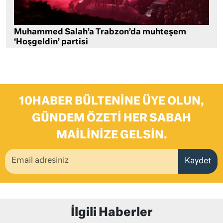
Muhammed Salah’a Trabzon’da muhteşem
‘Hoşgeldin’ partisi
10HABER BÜLTENINE ÜYE OLUN,
GÜNDEM ÖZETI HER SABAH
MAILINIZE GELSIN.
Kaydet
İlgili Haberler