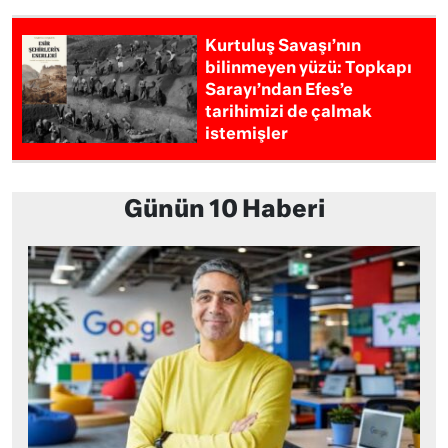
Kurtuluş Savaşı’nın
bilinmeyen yüzü: Topkapı
Sarayı’ndan Efes’e
tarihimizi de çalmak
istemişler
Günün 10 Haberi