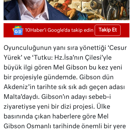
Takip Et
10Haber'i Google'da takip edin
Oyunculuğunun yanı sıra yönettiği ‘Cesur
Yürek’ ve ‘Tutku: Hz.İsa’nın Çilesi’yle
büyük ilgi gören Mel Gibson bu kez yeni
bir projesiyle gündemde. Gibson dün
Akdeniz’in tarihte sık sık adı geçen adası
Malta’daydı. Gibson’ın adayı sebeb-i
ziyaretiyse yeni bir dizi projesi. Ülke
basınında çıkan haberlere göre Mel
Gibson Osmanlı tarihinde önemli bir yere