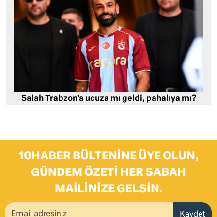
Salah Trabzon’a ucuza mı geldi, pahalıya mı?
10HABER BÜLTENINE ÜYE OLUN,
GÜNDEM ÖZETI HER SABAH
MAILINIZE GELSIN.
Kaydet