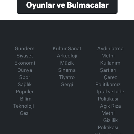
Oyunlar ve Bulmacalar
Gündem
Kültür Sanat
Aydınlatma
Siyaset
Arkeoloji
Metni
Ekonomi
Müzik
Kullanım
Dünya
Sinema
Şartları
Spor
Tiyatro
Çerez
Sağlık
Sergi
Politikamız
Popüler
İptal ve İade
Bilim
Politikası
Teknoloji
Açık Rıza
Gezi
Metni
Gizlilik
Politikası