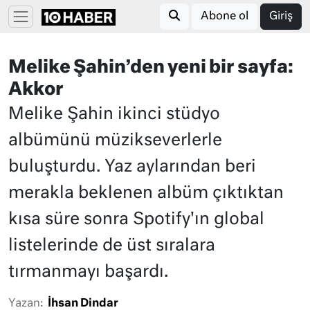
Abone ol
Giriş
Melike Şahin’den yeni bir sayfa:
Akkor
Melike Şahin ikinci stüdyo
albümünü müzikseverlerle
buluşturdu. Yaz aylarından beri
merakla beklenen albüm çıktıktan
kısa süre sonra Spotify'ın global
listelerinde de üst sıralara
tırmanmayı başardı.
Yazan:
İhsan Dindar