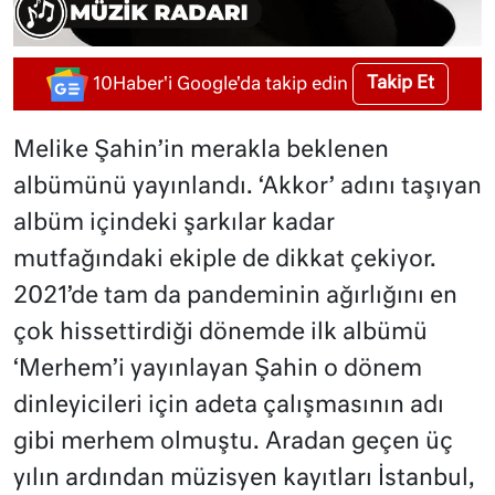
Takip Et
10Haber'i Google'da takip edin
Melike Şahin’in merakla beklenen
albümünü yayınlandı. ‘Akkor’ adını taşıyan
albüm içindeki şarkılar kadar
mutfağındaki ekiple de dikkat çekiyor.
2021’de tam da pandeminin ağırlığını en
çok hissettirdiği dönemde ilk albümü
‘Merhem’i yayınlayan Şahin o dönem
dinleyicileri için adeta çalışmasının adı
gibi merhem olmuştu. Aradan geçen üç
yılın ardından müzisyen kayıtları İstanbul,