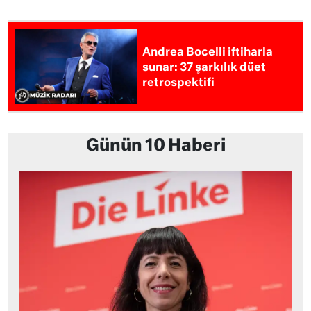
Andrea Bocelli iftiharla
sunar: 37 şarkılık düet
retrospektifi
Günün 10 Haberi