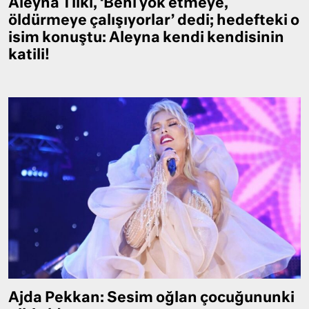
Aleyna Tilki, ‘Beni yok etmeye,
öldürmeye çalışıyorlar’ dedi; hedefteki o
isim konuştu: Aleyna kendi kendisinin
katili!
Ajda Pekkan: Sesim oğlan çocuğununki