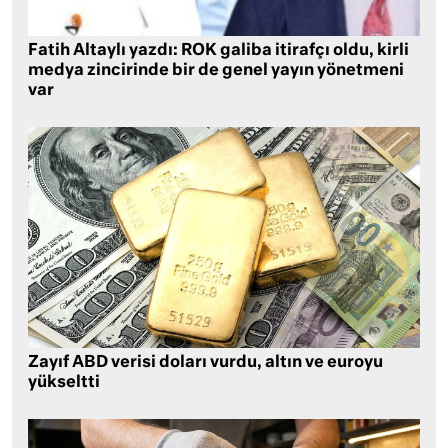
Fatih Altaylı yazdı: ROK galiba itirafçı oldu, kirli
medya zincirinde bir de genel yayın yönetmeni
var
Zayıf ABD verisi doları vurdu, altın ve euroyu
yükseltti