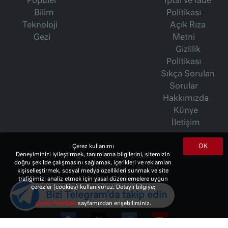
Popüler
İptal ve İade
Bilim
Politikası
Teknoloji
Açık Rıza
Gezi
Metni
Gizlilik
Politikası
Sıkça Sorulan
Sorular
Hakkımızda
Künye
İletişim
OK
Çerez kullanımı
İsmet Berkan Yazıları
Deneyiminizi iyileştirmek, tanımlama bilgilerini, sitemizin
doğru şekilde çalışmasını sağlamak, içerikleri ve reklamları
Ertuğrul Özkök Yazıları
kişiselleştirmek, sosyal medya özellikleri sunmak ve site
Haftalık Gazete
trafiğimizi analiz etmek için yasal düzenlemelere uygun
çerezler (cookies) kullanıyoruz. Detaylı bilgiye;
Bizi Telegram'da takip edin
Çerez Politikası
sayfamızdan erişebilirsiniz.