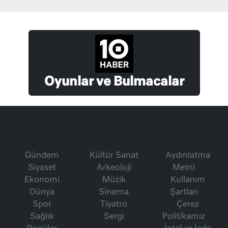
Oyunlar ve Bulmacalar
Gündem
Kültür Sanat
Aydınlatma
Siyaset
Arkeoloji
Metni
Ekonomi
Müzik
Kullanım
Dünya
Sinema
Şartları
Spor
Tiyatro
Çerez
Sağlık
Sergi
Politikamız