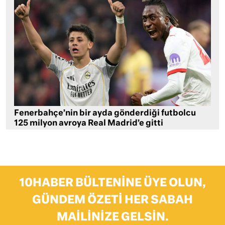
Fenerbahçe’nin bir ayda gönderdiği futbolcu
125 milyon avroya Real Madrid’e gitti
10HABER BÜLTENINE ÜYE OLUN,
GÜNDEM ÖZETI HER SABAH
MAILINIZE GELSIN.