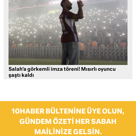
Salah’a görkemli imza töreni! Mısırlı oyuncu
şaştı kaldı
10HABER BÜLTENINE ÜYE OLUN,
GÜNDEM ÖZETI HER SABAH
MAILINIZE GELSIN.