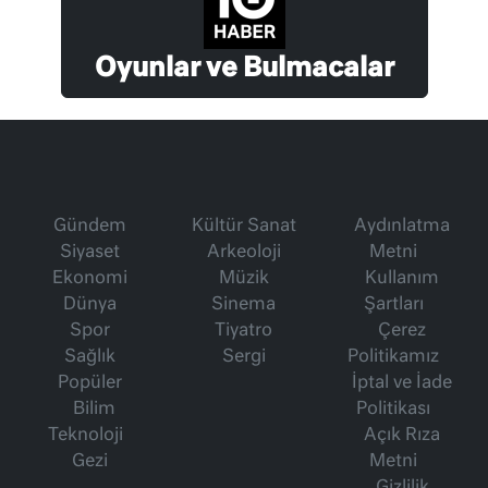
Oyunlar ve Bulmacalar
Gündem
Kültür Sanat
Aydınlatma
Siyaset
Arkeoloji
Metni
Ekonomi
Müzik
Kullanım
Dünya
Sinema
Şartları
Spor
Tiyatro
Çerez
Sağlık
Sergi
Politikamız
Popüler
İptal ve İade
Bilim
Politikası
Teknoloji
Açık Rıza
Gezi
Metni