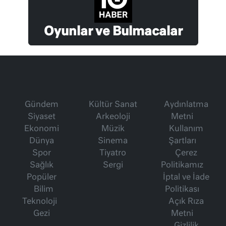
Oyunlar ve Bulmacalar
Gündem
Kültür Sanat
Aydınlatma
Siyaset
Arkeoloji
Metni
Ekonomi
Müzik
Kullanım
Dünya
Sinema
Şartları
Spor
Tiyatro
Çerez
Sağlık
Sergi
Politikamız
Popüler
İptal ve İade
Bilim
Politikası
Teknoloji
Açık Rıza
Gezi
Metni
Gizlilik