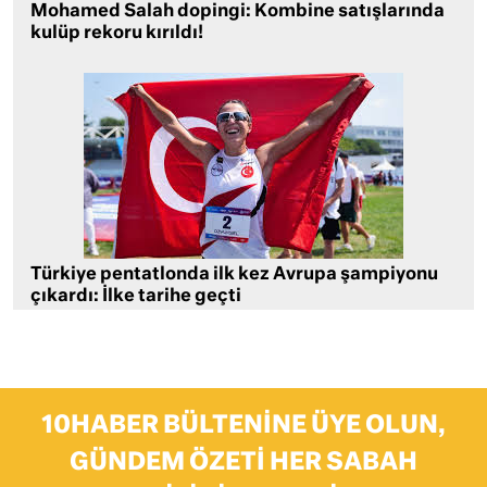
Mohamed Salah dopingi: Kombine satışlarında
kulüp rekoru kırıldı!
Türkiye pentatlonda ilk kez Avrupa şampiyonu
çıkardı: İlke tarihe geçti
10HABER BÜLTENINE ÜYE OLUN,
GÜNDEM ÖZETI HER SABAH