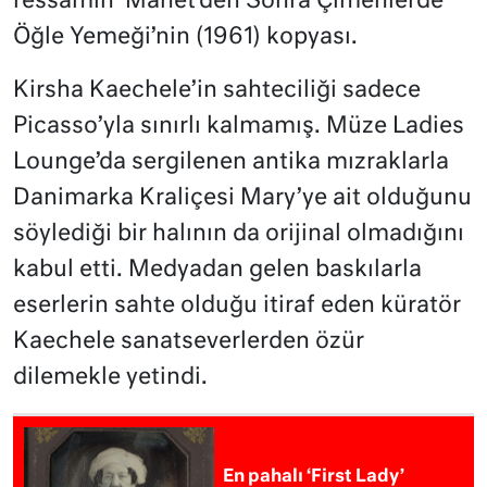
ressamın ‘Manet’den Sonra Çimenlerde
Öğle Yemeği’nin (1961) kopyası.
Kirsha Kaechele’in sahteciliği sadece
Picasso’yla sınırlı kalmamış. Müze Ladies
Lounge’da sergilenen antika mızraklarla
Danimarka Kraliçesi Mary’ye ait olduğunu
söylediği bir halının da orijinal olmadığını
kabul etti. Medyadan gelen baskılarla
eserlerin sahte olduğu itiraf eden küratör
Kaechele sanatseverlerden özür
dilemekle yetindi.
En pahalı ‘First Lady’