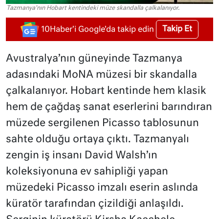
Tazmanya'nın Hobart kentindeki müze skandalla çalkalanıyor.
Takip Et
10Haber'i Google'da takip edin
Avustralya’nın güneyinde Tazmanya
adasındaki MoNA müzesi bir skandalla
çalkalanıyor. Hobart kentinde hem klasik
hem de çağdaş sanat eserlerini barındıran
müzede sergilenen Picasso tablosunun
sahte olduğu ortaya çıktı. Tazmanyalı
zengin iş insanı David Walsh’ın
koleksiyonuna ev sahipliği yapan
müzedeki Picasso imzalı eserin aslında
küratör tarafından çizildiği anlaşıldı.