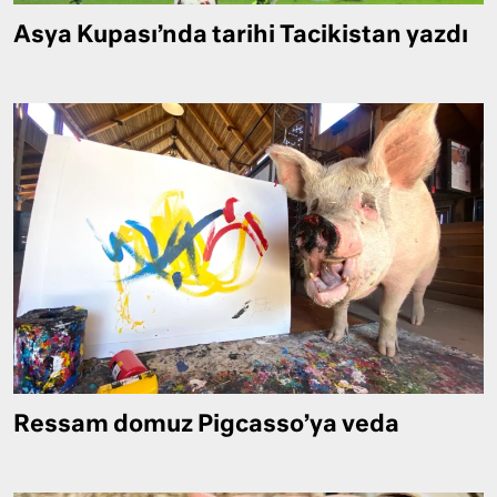
Asya Kupası’nda tarihi Tacikistan yazdı
Ressam domuz Pigcasso’ya veda